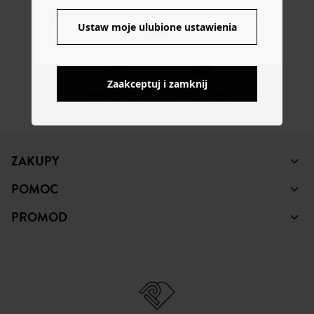
FACEBOOK
INSTAGRAM
TIKTOK
Ustaw moje ulubione ustawienia
NO
Zaakceptuj i zamknij
PINTEREST
YOUTUBE
ZAKUPY
POMOC
PROMOD