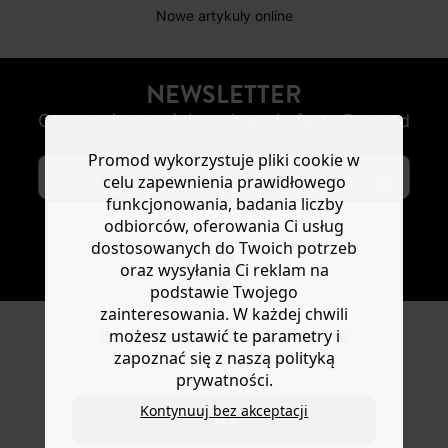
Nowe artykuły online
NEWSLETTER
Otrzymuj nowości modowe i oferty Promod
Promod wykorzystuje pliki cookie w
celu zapewnienia prawidłowego
funkcjonowania, badania liczby
odbiorców, oferowania Ci usług
dostosowanych do Twoich potrzeb
SUBSKRYBUJ
oraz wysyłania Ci reklam na
podstawie Twojego
zainteresowania. W każdej chwili
możesz ustawić te parametry i
Do you want to be redirected to
ŚLEDŹ NAS
zapoznać się z naszą polityką
www.promod.com ?
prywatności.
Kontynuuj bez akceptacji
YES