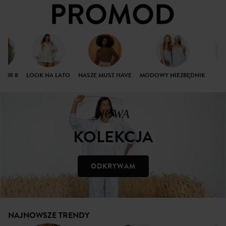
A NR 8
LOOK NA LATO
NASZE MUST HAVE
MODOWY NIEZBĘDNIK
PL
NOWA
KOLEKCJA
ODKRYWAM
NAJNOWSZE TRENDY