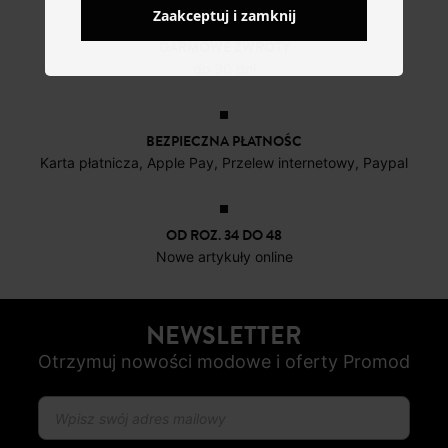
Zaakceptuj i zamknij
DARMOWE ZWROTY
do 30 dni
BEZPIECZNA PŁATNOŚC
Karta płatnicza, Apple Pay, Przelew internetowy, Paypal
OD ROZ. 34 DO 48
Nowe artykuły online
NEWSLETTER
Otrzymuj nowości modowe i oferty Promod