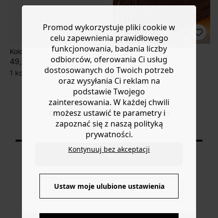
Promod wykorzystuje pliki cookie w
celu zapewnienia prawidłowego
funkcjonowania, badania liczby
Kolczyki słońca
Kolczyki ( zestaw 2)
odbiorców, oferowania Ci usług
49,90 zł
-50%
24,50 ZŁ
dostosowanych do Twoich potrzeb
1 kolor
49,90 zł
oraz wysyłania Ci reklam na
1 kolor
podstawie Twojego
New collection
zainteresowania. W każdej chwili
możesz ustawić te parametry i
Do you want to be redirected to
zapoznać się z naszą polityką
www.promod.com ?
Wyświetlane produkty: 6/6
prywatności.
Kontynuuj bez akceptacji
YES
Ustaw moje ulubione ustawienia
NO
DOSTAWA DO PACZKOMATÓW
4 do 6 dni roboczych