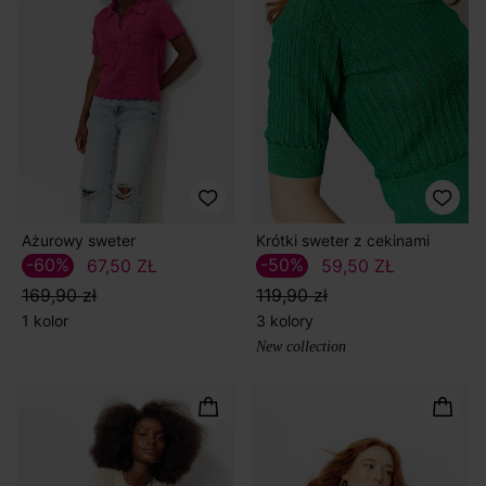
Ażurowy sweter
Krótki sweter z cekinami
-60%
-50%
67,50 ZŁ
59,50 ZŁ
169,90 zł
119,90 zł
1 kolor
3 kolory
New collection