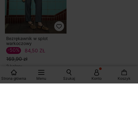
Bezrękawnik w splot
warkoczowy
-50%
84,50 ZŁ
169,90 zł
2 kolory
Strona główna
Menu
Szukaj
Konto
Koszyk
Wyświetlane produkty: 43/43
NAJNOWSZE TRENDY