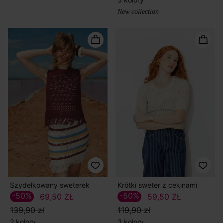
New collection
Szydełkowany sweterek
Krótki sweter z cekinami
-50%
-50%
69,50 ZŁ
59,50 ZŁ
139,90 zł
119,90 zł
2 kolory
3 kolory