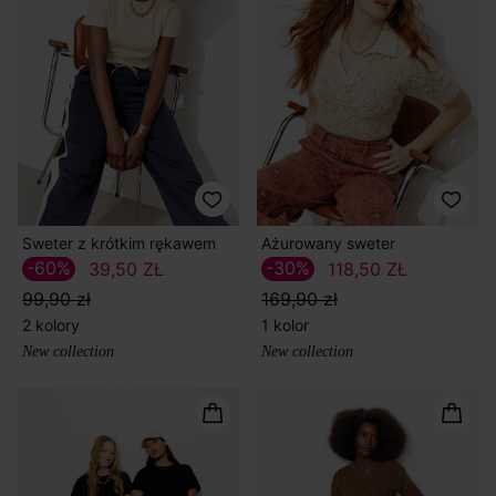
Sweter z krótkim rękawem
Ażurowany sweter
-60%
-30%
39,50 ZŁ
118,50 ZŁ
99,90 zł
169,90 zł
2 kolory
1 kolor
New collection
New collection