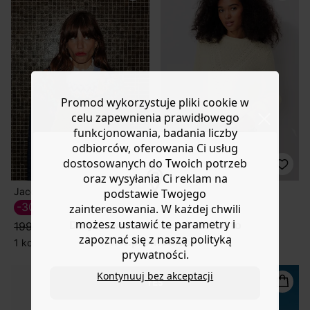
Promod wykorzystuje pliki cookie w
celu zapewnienia prawidłowego
funkcjonowania, badania liczby
odbiorców, oferowania Ci usług
dostosowanych do Twoich potrzeb
oraz wysyłania Ci reklam na
Jacquardowy sweter damski
Wełniany sweter JEANNE
podstawie Twojego
-30%
-30%
139,50 ZŁ
349,50 ZŁ
zainteresowania. W każdej chwili
możesz ustawić te parametry i
Do you want to be redirected to
199,90 zł
499,90 zł
zapoznać się z naszą polityką
www.promod.com ?
1 kolor
2 kolory
prywatności.
Kontynuuj bez akceptacji
YES