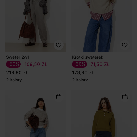
Sweter 2w1
Krótki sweterek
-50%
-60%
109,50 ZŁ
71,50 ZŁ
219,90 zł
179,90 zł
2 kolory
2 kolory