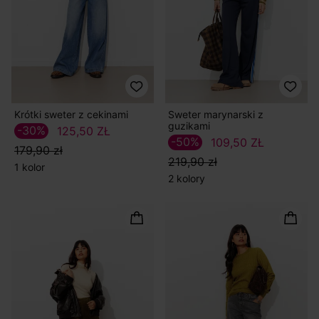
Krótki sweter z cekinami
Sweter marynarski z
guzikami
-30%
125,50 ZŁ
-50%
109,50 ZŁ
179,90 zł
219,90 zł
1 kolor
2 kolory