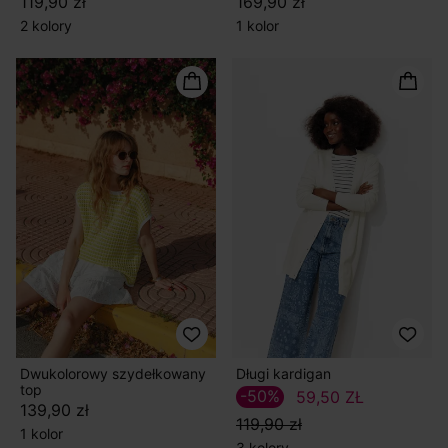
119,90 zł
169,90 zł
2 kolory
1 kolor
Dwukolorowy szydełkowany
Długi kardigan
top
-50%
59,50 ZŁ
139,90 zł
119,90 zł
1 kolor
3 kolory