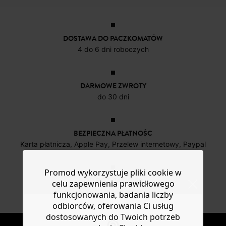
DOSTAWA DO PACZKOMATÓW
4 do 6 dni roboczych
DARMOWE ZWROTY
do 30 dni
BEZPIECZNA PŁATNOŚC
Karta płatnicza, Apple Pay, Przelew internetowy, Paypal
Promod wykorzystuje pliki cookie w
OD ROZ. 34 DO 48
celu zapewnienia prawidłowego
Nowe artykuły online
funkcjonowania, badania liczby
odbiorców, oferowania Ci usług
dostosowanych do Twoich potrzeb