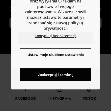
NEWSLETTER
oraz wysyłania Ci reklam na
podstawie Twojego
Otrzymuj nowości modowe i oferty Promod
zainteresowania. W każdej chwili
możesz ustawić te parametry i
Do you want to be redirected to
zapoznać się z naszą polityką
www.promod.com ?
prywatności.
Kontynuuj bez akceptacji
YES
SUBSKRYBUJ
Ustaw moje ulubione ustawienia
NO
ŚLEDŹ NAS
Zaakceptuj i zamknij
FACEBOOK
INSTAGRAM
TIKTOK