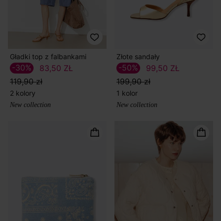
Gładki top z falbankami
Złote sandały
-30%
-50%
83,50 ZŁ
99,50 ZŁ
119,90 zł
199,90 zł
2 kolory
1 kolor
New collection
New collection