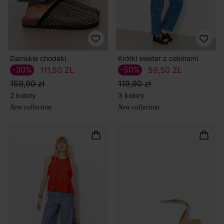
Damskie chodaki
Krótki sweter z cekinami
-30%
-50%
111,50 ZŁ
59,50 ZŁ
159,90 zł
119,90 zł
2 kolory
3 kolory
New collection
New collection