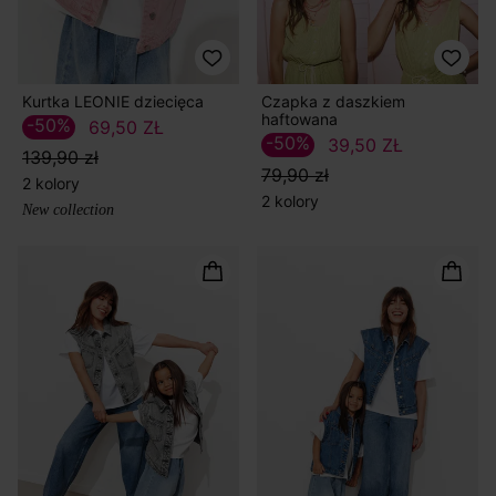
Kurtka LEONIE dziecięca
Czapka z daszkiem
haftowana
-50%
69,50 ZŁ
-50%
39,50 ZŁ
139,90 zł
79,90 zł
2 kolory
2 kolory
New collection