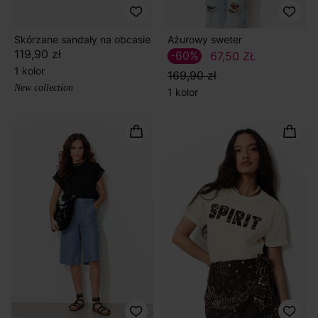
Skórzane sandały na obcasie
Ażurowy sweter
119,90 zł
-60%
67,50 ZŁ
1 kolor
169,90 zł
New collection
1 kolor