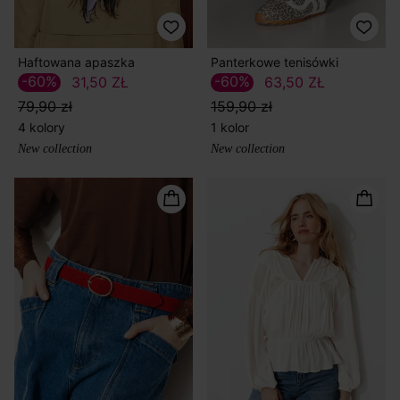
Haftowana apaszka
Panterkowe tenisówki
-60%
-60%
31,50 ZŁ
63,50 ZŁ
79,90 zł
159,90 zł
4 kolory
1 kolor
New collection
New collection