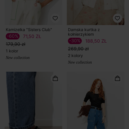
Kamizelka "Sisters Club"
Damska kurtka z
kołnierzykiem
-60%
71,50 ZŁ
-30%
188,50 ZŁ
179,90 zł
269,90 zł
1 kolor
2 kolory
New collection
New collection