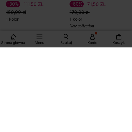
-30%
-60%
111,50 ZŁ
71,50 ZŁ
159,90 zł
179,90 zł
1 kolor
1 kolor
New collection
Strona główna
Menu
Szukaj
Konto
Koszyk
Wyświetlane produkty: 48/88
WIĘCEJ WYNIKÓW