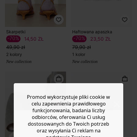
Skarpetki
Haftowana apaszka
-70%
-70%
14,50 ZŁ
23,50 ZŁ
49,90 zł
79,90 zł
2 kolory
1 kolor
New collection
New collection
Promod wykorzystuje pliki cookie w
celu zapewnienia prawidłowego
funkcjonowania, badania liczby
odbiorców, oferowania Ci usług
dostosowanych do Twoich potrzeb
oraz wysyłania Ci reklam na