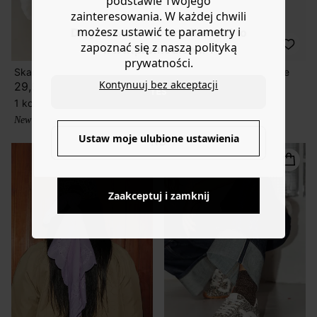
podstawie Twojego
zainteresowania. W każdej chwili
możesz ustawić te parametry i
Do you want to be redirected to
zapoznać się z naszą polityką
www.promod.com ?
prywatności.
Skarpetki
Okulary przeciwsłoneczne
Kontynuuj bez akceptacji
29,90 zł
59,90 zł
YES
1 kolor
1 kolor
New collection
New collection
Ustaw moje ulubione ustawienia
NO
Zaakceptuj i zamknij