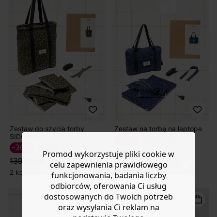
Zestaw do szycia torby
Zestaw na torbę na laptopa
SIDONIE
-30%
97,50 ZŁ
-30%
97,50 ZŁ
139,90 zł
Promod wykorzystuje pliki cookie w
139,90 zł
celu zapewnienia prawidłowego
2 kolory
2 kolory
funkcjonowania, badania liczby
odbiorców, oferowania Ci usług
dostosowanych do Twoich potrzeb
oraz wysyłania Ci reklam na