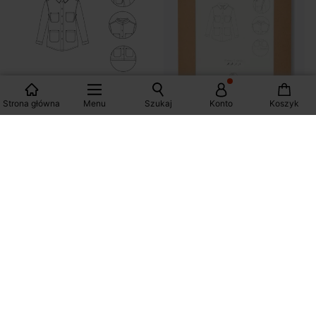
Strona główna
Menu
Szukaj
Konto
Koszyk
Wykrój PDF ALMA
Wykrój papierowy ALMA
42,90 zł
72,90 zł
1 kolor
1 kolor