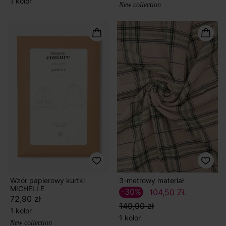
1 kolor
New collection
Wzór papierowy kurtki
3-metrowy materiał
MICHELLE
-30%
104,50 ZŁ
72,90 zł
149,90 zł
1 kolor
1 kolor
New collection