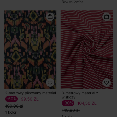
New collection
2-metrowy pikowany materiał
3-metrowy materiał z
wiskozy
-50%
99,50 ZŁ
-30%
104,50 ZŁ
199,90 zł
149,90 zł
1 kolor
1 kolor