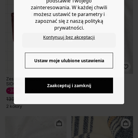
podstawie Twojego
zainteresowania. W każdej chwili
możesz ustawić te parametry i
Do you want to be redirected to
zapoznać się z naszą polityką
www.promod.com ?
prywatności.
Kontynuuj bez akceptacji
YES
Ustaw moje ulubione ustawienia
NO
Zestaw do szycia torby
3-metrowy materiał
SIDONIE
159,90 zł
Zaakceptuj i zamknij
-30%
97,50 ZŁ
1 kolor
139,90 zł
2 kolory