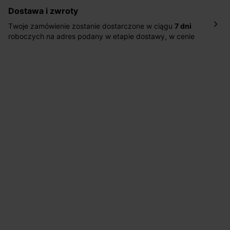
Dostawa i zwroty
Twoje zamówienie zostanie dostarczone w ciągu
7 dni
roboczych na adres podany w etapie dostawy, w cenie
10,90 zł za standardową dostawę Inpost. Dostarczamy
również w ciągu 2 dni roboczych za 39,90 PLN za
pośrednictwem DHL Express.
Nowość: Zamówienia dostarczamy w ciągu 4-6 dni
roboczych do wybranego przez Ciebie paczkomatu , a
koszt przesyłki wynosi 9,40 zł.
Masz
30 dn
i od daty otrzymania produktów na ich zwrot
lub wymianę.
Pomoc