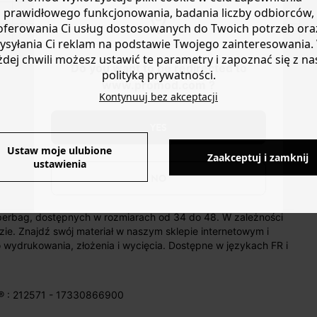
prawidłowego funkcjonowania, badania liczby odbiorców,
oferowania Ci usług dostosowanych do Twoich potrzeb ora
ysyłania Ci reklam na podstawie Twojego zainteresowania.
żdej chwili możesz ustawić te parametry i zapoznać się z na
Do you want to be redirected to
polityką prywatności.
www.promod.com ?
Kontynuuj bez akceptacji
YES
Ustaw moje ulubione
Zaakceptuj i zamknij
ustawienia
NO
perbag, dostępnych w rozmiarach od 34 do 48. W zależności
ozie. Znajdź swój materiał w naszym sklepie internetowym i
wydrukowania, złożenia i wycięcia. Dostępne w językach FR i
® : 212571 - 17330866900