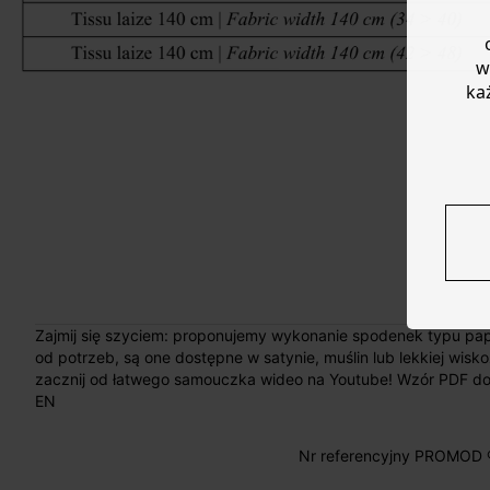
w
ka
Zajmij się szyciem: proponujemy wykonanie spodenek typu pa
od potrzeb, są one dostępne w satynie, muślin lub lekkiej wisk
zacznij od łatwego samouczka wideo na Youtube! Wzór PDF do 
EN
Nr referencyjny PROMOD 