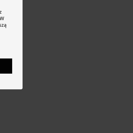
z
 W
szą