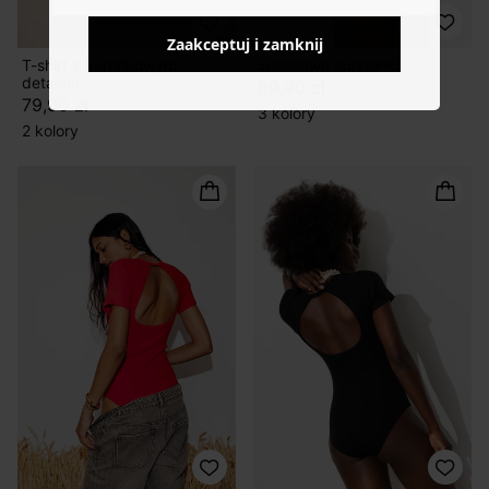
Zaakceptuj i zamknij
T-shirt z koronkowym
Jeansowe spodenki
detalem
89,90 zł
79,90 zł
3 kolory
2 kolory