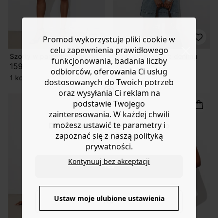
Promod wykorzystuje pliki cookie w
celu zapewnienia prawidłowego
Szorty w panterkę damskie
Krótka sukienka z denimu
funkcjonowania, badania liczby
159,90 zł
179,90 zł
odbiorców, oferowania Ci usług
1 kolor
3 kolory
dostosowanych do Twoich potrzeb
oraz wysyłania Ci reklam na
podstawie Twojego
zainteresowania. W każdej chwili
możesz ustawić te parametry i
Do you want to be redirected to
zapoznać się z naszą polityką
www.promod.com ?
prywatności.
Kontynuuj bez akceptacji
YES
Ustaw moje ulubione ustawienia
NO