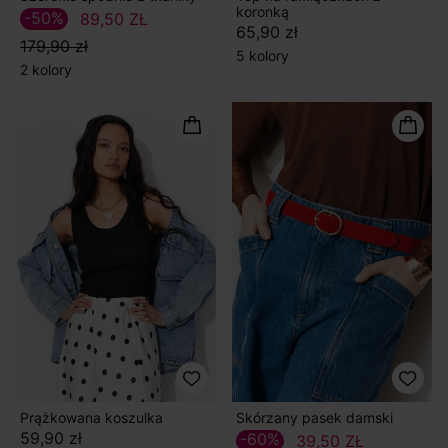
koronką
-50%
89,50 ZŁ
65,90 zł
179,90 zł
5 kolory
2 kolory
Prążkowana koszulka
Skórzany pasek damski
59,90 zł
-60%
39,50 ZŁ