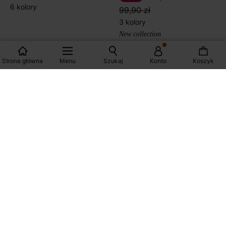
6 kolory
99,90 zł
3 kolory
New collection
Strona główna
Menu
Szukaj
Konto
Koszyk
Skórzany pasek damski
Dwustronny kardigan
-60%
-70%
39,50 ZŁ
50,50 ZŁ