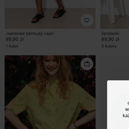
Jeansowe bermudy capri
Spodenki
99,90 zł
89,90 zł
1 kolor
5 kolory
w
ka