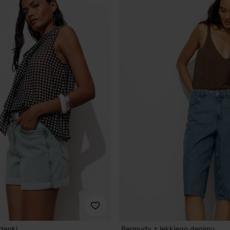
denki
Bermudy z lekkiego denimu