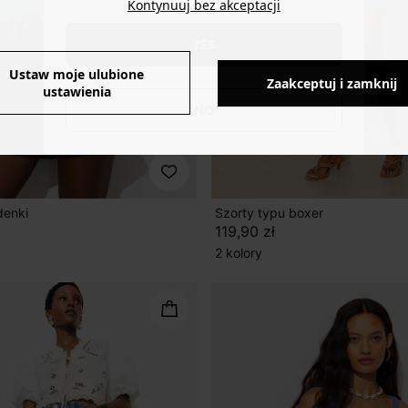
Kontynuuj bez akceptacji
YES
Ustaw moje ulubione
Zaakceptuj i zamknij
ustawienia
NO
denki
Szorty typu boxer
119,90 zł
2 kolory