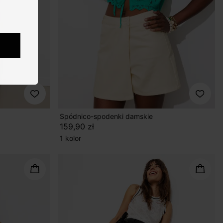
Spódnico-spodenki damskie
159,90 zł
1 kolor