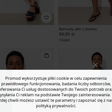
Bermudy slim z tkaniny
99,90 zł
1 kolor
Promod wykorzystuje pliki cookie w celu zapewnienia
prawidłowego funkcjonowania, badania liczby odbiorców,
oferowania Ci usług dostosowanych do Twoich potrzeb ora
ysyłania Ci reklam na podstawie Twojego zainteresowania.
żdej chwili możesz ustawić te parametry i zapoznać się z na
Do you want to be redirected to
polityką prywatności.
www.promod.com ?