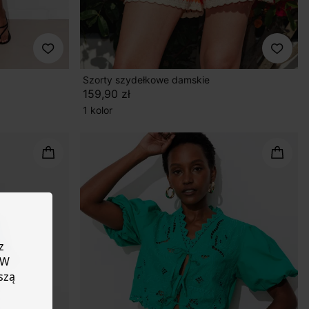
Szorty szydełkowe damskie
159,90 zł
1 kolor
z
 W
szą