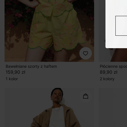
Bawełniane szorty z haftem
Płócienne spo
159,90 zł
89,90 zł
1 kolor
2 kolory