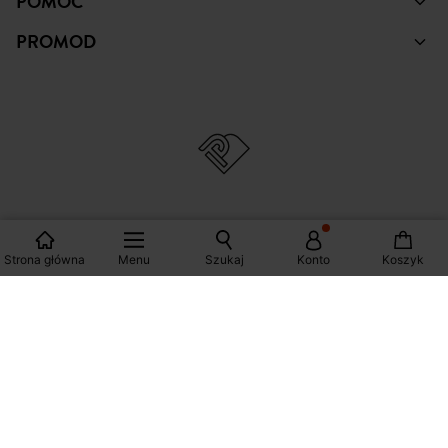
ZAKUPY
POMOC
PROMOD
Strona główna
Menu
Szukaj
Konto
Koszyk
© Copyright Promod © 2026
*Zobacz warunki klikając na link
Polska