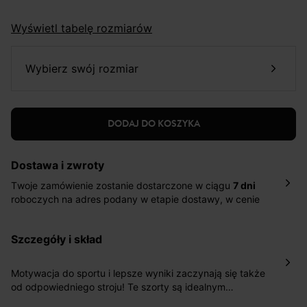
Wyświetl tabelę rozmiarów
wybierz swój rozmiar
DODAJ DO KOSZYKA
Dostawa i zwroty
Twoje zamówienie zostanie dostarczone w ciągu
7 dni
roboczych na adres podany w etapie dostawy, w cenie
10,90 zł za standardową dostawę Inpost. Dostarczamy
również w ciągu 2 dni roboczych za 39,90 PLN za
szczegóły i skład
pośrednictwem DHL Express.
Nowość: Zamówienia dostarczamy w ciągu 4-6 dni
roboczych do wybranego przez Ciebie paczkomatu , a
Motywacja do sportu i lepsze wyniki zaczynają się także
koszt przesyłki wynosi 9,40 zł.
od odpowiedniego stroju! Te szorty są idealnym
wyborem. Świetnie sprawdzą się również w miejskich
Masz
30 dn
i od daty otrzymania produktów na ich zwrot