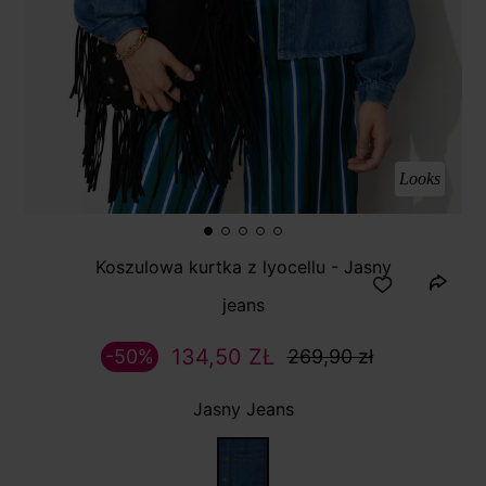
Looks
Koszulowa kurtka z lyocellu - Jasny
jeans
134,50 ZŁ
-50%
269,90 zł
Jasny Jeans