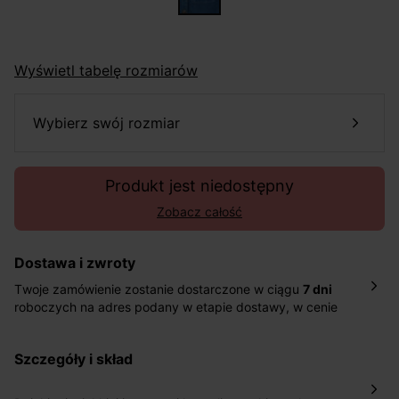
Wyświetl tabelę rozmiarów
wybierz swój rozmiar
Produkt jest niedostępny
Zobacz całość
Dostawa i zwroty
Twoje zamówienie zostanie dostarczone w ciągu
7 dni
roboczych na adres podany w etapie dostawy, w cenie
10,90 zł za standardową dostawę Inpost. Dostarczamy
również w ciągu 2 dni roboczych za 39,90 PLN za
szczegóły i skład
pośrednictwem DHL Express.
Nowość: Zamówienia dostarczamy w ciągu 4-6 dni