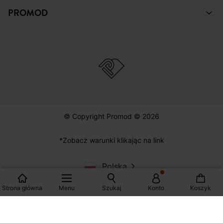
© Copyright Promod © 2026
*Zobacz warunki klikając na link
Polska
Strona główna
Menu
Szukaj
Konto
Koszyk