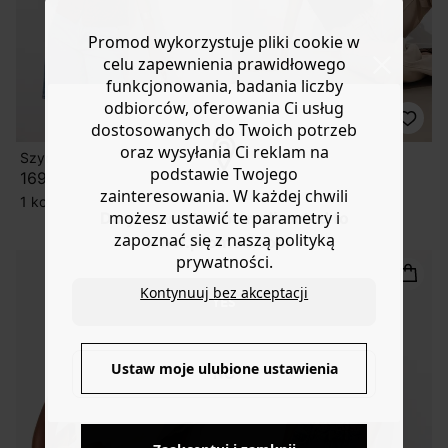
Promod wykorzystuje pliki cookie w
celu zapewnienia prawidłowego
funkcjonowania, badania liczby
odbiorców, oferowania Ci usług
dostosowanych do Twoich potrzeb
oraz wysyłania Ci reklam na
Szydełkowe bolerko
T-shirt z koronkowym
podstawie Twojego
detalem
169,90 zł
79,90 zł
zainteresowania. W każdej chwili
1 kolor
możesz ustawić te parametry i
Do you want to be redirected to
2 kolory
zapoznać się z naszą polityką
www.promod.com ?
prywatności.
Kontynuuj bez akceptacji
YES
Ustaw moje ulubione ustawienia
NO