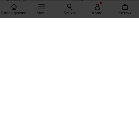
59,90 zł
72,90 zł
4 kolory
1 kolor
Strona główna
Menu
Szukaj
Konto
Koszyk
Marszczony t-shirt ażurowy
Top szydełkowy damski
119,90 zł
139,90 zł
2 kolory
1 kolor