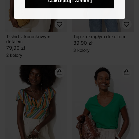
Zaakceptuj i zamknij
T-shirt z koronkowym
Top z okrągłym dekoltem
detalem
39,90 zł
79,90 zł
3 kolory
2 kolory