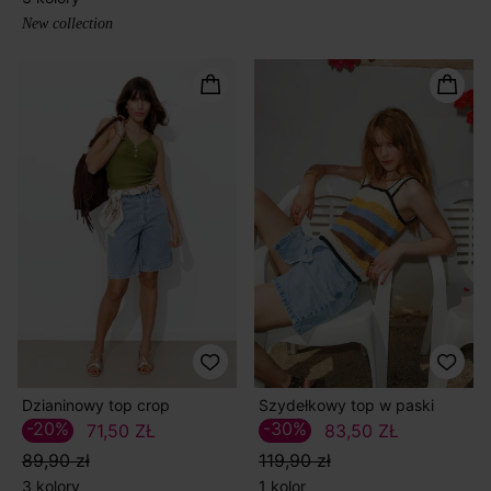
New collection
Dzianinowy top crop
Szydełkowy top w paski
-20%
-30%
71,50 ZŁ
83,50 ZŁ
89,90 zł
119,90 zł
3 kolory
1 kolor