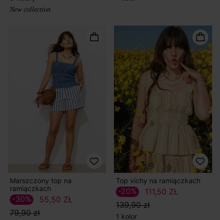
New collection
Marszczony top na
Top vichy na ramiączkach
ramiączkach
-20%
111,50 ZŁ
-30%
55,50 ZŁ
139,90 zł
79,90 zł
1 kolor