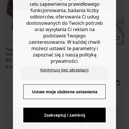
celu zapewnienia prawidłowego
funkcjonowania, badania liczby
odbiorców, oferowania Ci usług
dostosowanych do Twoich potrzeb
oraz wysyłania Ci reklam na
podstawie Twojego
zainteresowania. W każdej chwili
możesz ustawić te parametry i
Do you want to be redirected to
Top na ramiączkach z
Top
koronką
zapoznać się z naszą polityką
29,90 zł
www.promod.com ?
65,90 zł
prywatności.
5 kolory
5 kolory
Kontynuuj bez akceptacji
YES
Ustaw moje ulubione ustawienia
NO
Zaakceptuj i zamknij