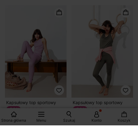
Kapsułowy top sportowy
Kapsułowy top sportowy
-50%
-50%
36,00 ZŁ
36,00 ZŁ
72,90 zł
72,90 zł
Strona główna
Menu
Szukaj
Konto
Koszyk
2 kolory
2 kolory
New collection
New collection