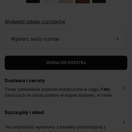
Wyświetl tabelę rozmiarów
wybierz swój rozmiar
DODAJ DO KOSZYKA
Dostawa i zwroty
Twoje zamówienie zostanie dostarczone w ciągu
7 dni
roboczych na adres podany w etapie dostawy, w cenie
10,90 zł za standardową dostawę Inpost. Dostarczamy
również w ciągu 2 dni roboczych za 39,90 PLN za
szczegóły i skład
pośrednictwem DHL Express.
Nowość: Zamówienia dostarczamy w ciągu 4-6 dni
roboczych do wybranego przez Ciebie paczkomatu , a
Ten artykuł jest wykonany z bawełny pochodzącej z
koszt przesyłki wynosi 9,40 zł.