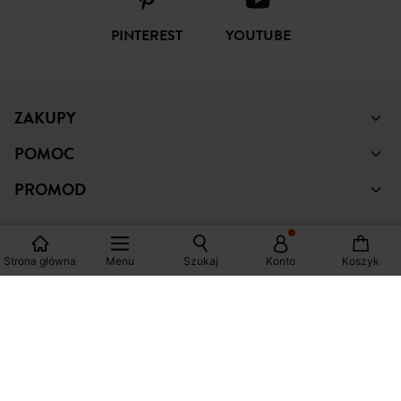
PINTEREST
YOUTUBE
ZAKUPY
POMOC
PROMOD
Strona główna
Menu
Szukaj
Konto
Koszyk
© Copyright Promod © 2026