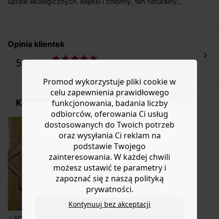
upraw ekologicznych. Miękki i chłonny, ten naturalny
materiał jest uprawiany bez pestycydów, nawozów
Masz
30 dn
i od daty otrzymania produktów na ich zwrot
chemicznych i GMO, aby zachować bioróżnorodność.
lub wymianę.
Ten top z ramiączkami jest niezbędnym elementem
Pomoc
każdej garderoby.. Miękki, elastyczny dżersej.
Opinia klientek
5.0
3 opini
Promod wykorzystuje pliki cookie w
celu zapewnienia prawidłowego
KUP STYLIZACJĘ
funkcjonowania, badania liczby
odbiorców, oferowania Ci usług
dostosowanych do Twoich potrzeb
oraz wysyłania Ci reklam na
podstawie Twojego
zainteresowania. W każdej chwili
możesz ustawić te parametry i
Do you want to be redirected to
zapoznać się z naszą polityką
www.promod.com ?
prywatności.
Kontynuuj bez akceptacji
YES
LEONIE Kamizelka
Skórzane sandały
Duzy szalik