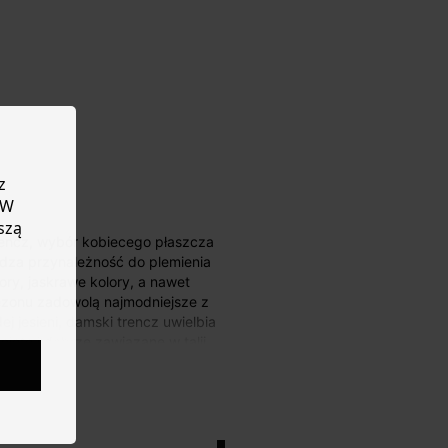
z
 W
szą
erdza przynależność do plemienia
ory, jaskrawe kolory, a nawet
sezonu zadowolą najmodniejsze z
j jesieni, damski trencz uwielbia
ięte i dobrze zawiązane w talii.