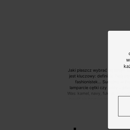
w
ka
Jaki płaszcz wybrać tej zimy? Szukasz kurtki puchowej, trencza czy płaszcza wełnianego? Parka, trencz, wybór kobiecego płaszcza
jest kluczowy: definiuje Twój s
fashionistek... Surfujmy w P
lamparcie cętki czy kraty... p
Was: kamel, navy, fukcja, burgun
bawić się brytyjskim szykiem, z