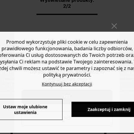
2/2
PŁASZCZE ZIMOWE
KRÓTKIE PŁASZCZE DAMSKIE
Promod wykorzystuje pliki cookie w celu zapewnienia
prawidłowego funkcjonowania, badania liczby odbiorców,
oferowania Ci usług dostosowanych do Twoich potrzeb ora
PŁASZCZ
ysyłania Ci reklam na podstawie Twojego zainteresowania.
żdej chwili możesz ustawić te parametry i zapoznać się z na
Do you want to be redirected to
polityką prywatności.
tyl, podkreśla sylwetkę, utrzymuje ciepło, a przede wszystkim potwi
www.promod.com ?
Kontynuuj bez akceptacji
romod! Płótno, nylon, filc, wełna, płaszcze tweedowe... stonowane kol
łaszcze damskie chcą nam się podobać, ale także ogrzewać! Kolory 
d, żółty lub ciemnozielony płaszcz! Ponadczasowy i niezbędny każde
YES
 parasolką lub bez, ze spódnicą lub spodniami. Niektórzy lubią zamkn
Ustaw moje ulubione
Inni wiążą pasek z tyłu i zawsze noszą go rozpiętego.
Zaakceptuj i zamknij
ZOBACZ WIĘCEJ
ustawienia
NO