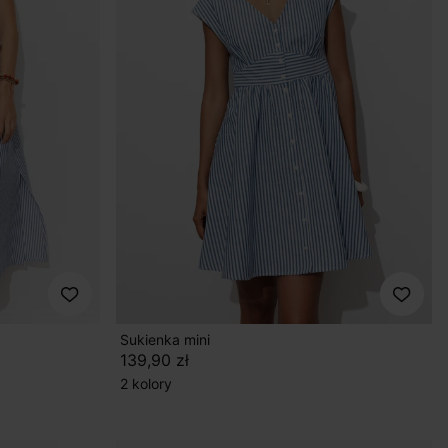
Sukienka mini
139,90 zł
2 kolory