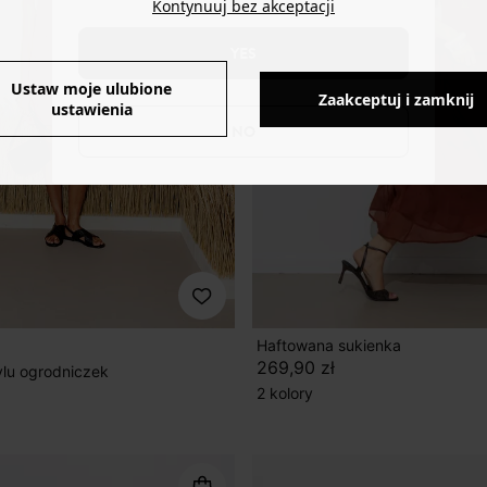
Kontynuuj bez akceptacji
YES
Ustaw moje ulubione
Zaakceptuj i zamknij
ustawienia
NO
Haftowana sukienka
269,90 zł
ylu ogrodniczek
2 kolory