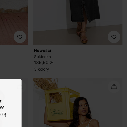
nowości
Sukienka
139,90 zł
3 kolory
z
 W
szą