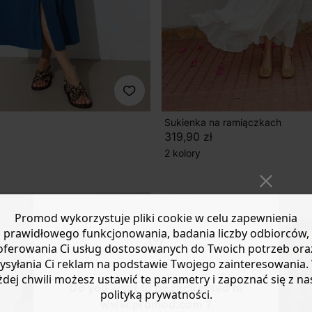
Sukienka na ramiączkach
319,90 zł
2 kolory
Promod wykorzystuje pliki cookie w celu zapewnienia
prawidłowego funkcjonowania, badania liczby odbiorców,
oferowania Ci usług dostosowanych do Twoich potrzeb ora
ysyłania Ci reklam na podstawie Twojego zainteresowania.
żdej chwili możesz ustawić te parametry i zapoznać się z na
Do you want to be redirected to
polityką prywatności.
www.promod.com ?