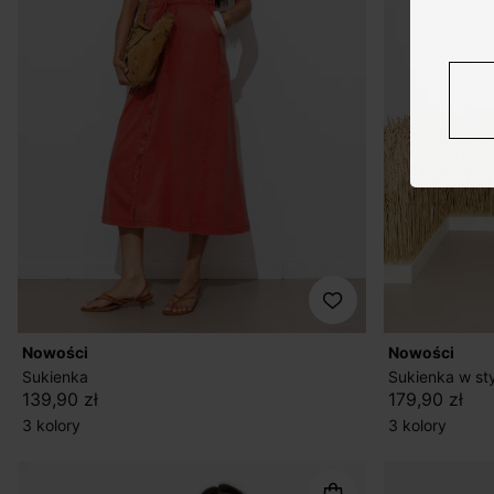
nowości
nowości
Sukienka
Sukienka w st
139,90 zł
179,90 zł
3 kolory
3 kolory