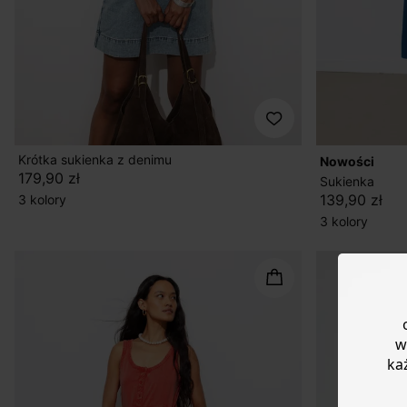
Krótka sukienka z denimu
nowości
179,90 zł
Sukienka
139,90 zł
3 kolory
3 kolory
w
ka