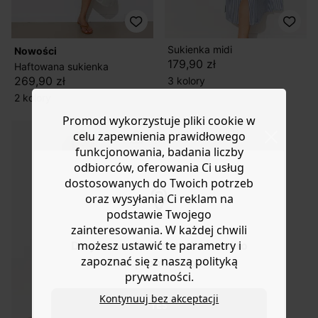
Sukienka midi
nowości
179,90 zł
Haftowana sukienka
269,90 zł
3 kolory
2 kolory
Promod wykorzystuje pliki cookie w
celu zapewnienia prawidłowego
funkcjonowania, badania liczby
odbiorców, oferowania Ci usług
dostosowanych do Twoich potrzeb
oraz wysyłania Ci reklam na
podstawie Twojego
zainteresowania. W każdej chwili
możesz ustawić te parametry i
Do you want to be redirected to
zapoznać się z naszą polityką
www.promod.com ?
prywatności.
Kontynuuj bez akceptacji
YES