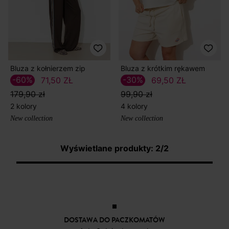
Bluza z kołnierzem zip
Bluza z krótkim rękawem
-60%
-30%
71,50 ZŁ
69,50 ZŁ
179,90 zł
99,90 zł
2 kolory
4 kolory
New collection
New collection
Wyświetlane produkty: 2/2
DOSTAWA DO PACZKOMATÓW