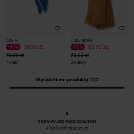
Szalik
Duzy szalik
-50%
-20%
39,50 ZŁ
63,50 ZŁ
79,90 zł
79,90 zł
1 kolor
2 kolory
Wyświetlane produkty: 2/2
DOSTAWA DO PACZKOMATÓW
4 do 6 dni roboczych