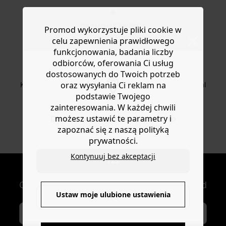
DARMOWE ZWROTY
Promod wykorzystuje pliki cookie w
do 30 dni
celu zapewnienia prawidłowego
funkcjonowania, badania liczby
odbiorców, oferowania Ci usług
dostosowanych do Twoich potrzeb
BEZPIECZNA PŁATNOŚC
oraz wysyłania Ci reklam na
Karta płatnicza, Apple Pay, Przelew internetowy, Paypal
podstawie Twojego
zainteresowania. W każdej chwili
możesz ustawić te parametry i
Do you want to be redirected to
OD ROZ. 34 DO 48
zapoznać się z naszą polityką
www.promod.com ?
Nowe artykuły online
prywatności.
Kontynuuj bez akceptacji
YES
NEWSLETTER
Otrzymuj nowości modowe i oferty Promod
Ustaw moje ulubione ustawienia
NO