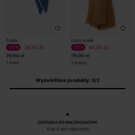
Szalik
Duzy szalik
-50%
-20%
39,50 ZŁ
63,50 ZŁ
79,90 zł
79,90 zł
1 kolor
2 kolory
Wyświetlane produkty: 2/2
DOSTAWA DO PACZKOMATÓW
4 do 6 dni roboczych