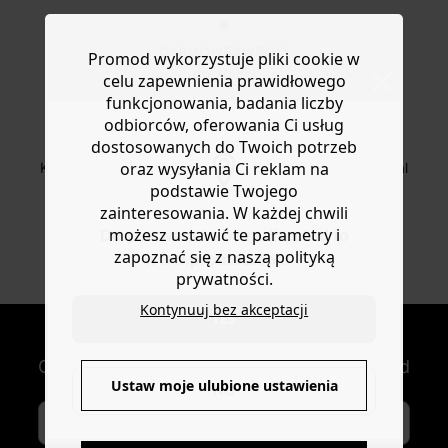
DARMOWE ZWROTY
Promod wykorzystuje pliki cookie w
do 30 dni
celu zapewnienia prawidłowego
funkcjonowania, badania liczby
odbiorców, oferowania Ci usług
dostosowanych do Twoich potrzeb
BEZPIECZNA PŁATNOŚC
oraz wysyłania Ci reklam na
Karta płatnicza, Apple Pay, Przelew internetowy, Paypal
podstawie Twojego
zainteresowania. W każdej chwili
możesz ustawić te parametry i
Do you want to be redirected to
OD ROZ. 34 DO 48
zapoznać się z naszą polityką
www.promod.com ?
Nowe artykuły online
prywatności.
Kontynuuj bez akceptacji
YES
NEWSLETTER
Otrzymuj nowości modowe i oferty Promod
Ustaw moje ulubione ustawienia
NO