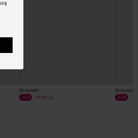
szą
Skarpetki
Skórzany 