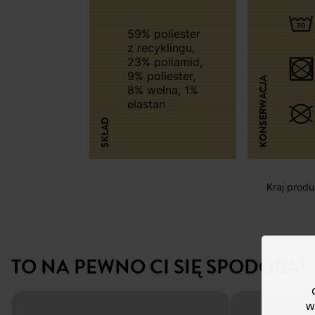
59% poliester
z recyklingu,
23% poliamid,
9% poliester,
KONSERWACJA
8% wełna, 1%
elastan
SKŁAD
Kraj produk
TO NA PEWNO CI SIĘ SPODOBA!
w