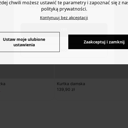
żdej chwili możesz ustawić te parametry i zapoznać się z na
Do you want to be redirected to
polityką prywatności.
www.promod.com ?
Kontynuuj bez akceptacji
YES
Ustaw moje ulubione
Zaakceptuj i zamknij
ustawienia
NO
zka
Kurtka damska