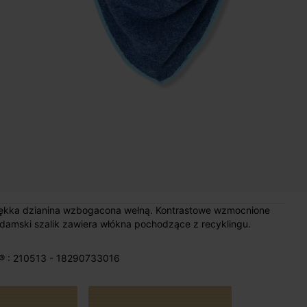
Miękka dzianina wzbogacona wełną. Kontrastowe wzmocnione
 damski szalik zawiera włókna pochodzące z recyklingu.
® : 210513 - 18290733016