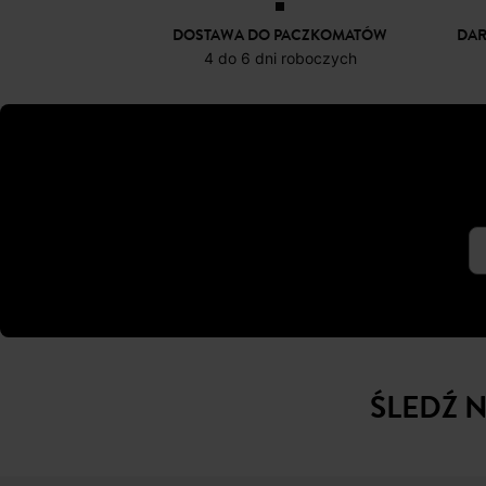
-20%
-70%
63,50 ZŁ
23,50 Z
DOSTAWA DO PACZKOMATÓW
DA
4 do 6 dni roboczych