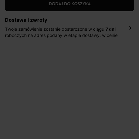
DODAJ DO KOSZYKA
Dostawa i zwroty
Twoje zamówienie zostanie dostarczone w ciągu
7 dni
roboczych na adres podany w etapie dostawy, w cenie
10,90 zł za standardową dostawę Inpost. Dostarczamy
również w ciągu 2 dni roboczych za 39,90 PLN za
pośrednictwem DHL Express.
Nowość: Zamówienia dostarczamy w ciągu 4-6 dni
roboczych do wybranego przez Ciebie paczkomatu , a
koszt przesyłki wynosi 9,40 zł.
Masz
30 dn
i od daty otrzymania produktów na ich zwrot
lub wymianę.
Pomoc