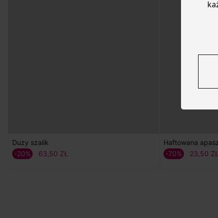
ka
Duzy szalik
Haftowana apas