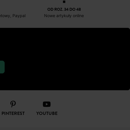
-70%
-60%
14,50 ZŁ
39
OD ROZ. 34 DO 48
netowy, Paypal
Nowe artykuły online