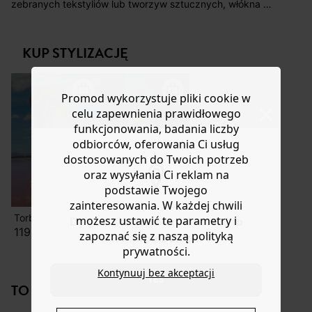
koszt przesyłki wynosi 9,40 zł.
zebranych tekstyliów lub tworzyw sztucznych, włókna z
recyklingu wracają do przędzalni, aby stworzyć nowe
Masz
30 dn
i od daty otrzymania produktów na ich zwrot
ubrania. Kilka gramów koronki, dla absolutnie
lub wymianę.
niezbędnego topu na ramiączkach! Dopasowany krój.
KUP STYLIZACJĘ
Pomoc
Miękki jersey. Dekolt w kształcie litery V z przodu, prosty
elastyczny tył.
Promod wykorzystuje pliki cookie w
celu zapewnienia prawidłowego
funkcjonowania, badania liczby
odbiorców, oferowania Ci usług
dostosowanych do Twoich potrzeb
oraz wysyłania Ci reklam na
podstawie Twojego
zainteresowania. W każdej chwili
Torba z płótna w panterkę
Skórzane sandały na koturnie
możesz ustawić te parametry i
Do you want to be redirected to
119,90 zł
119,90 zł
zapoznać się z naszą polityką
www.promod.com ?
prywatności.
Kontynuuj bez akceptacji
YES
TO NA PEWNO CI SIĘ SPODOBA!