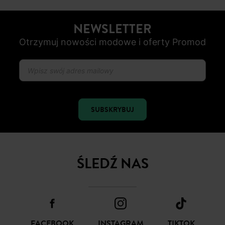
BEZPIECZNA PŁATNOŚC
Karta płatnicza, Apple Pay, Przelew internetowy, Paypal
OD ROZ. 34 DO 48
Nowe artykuły online
NEWSLETTER
Otrzymuj nowości modowe i oferty Promod
SUBSKRYBUJ