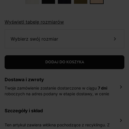
Wyświetl tabelę rozmiarów
wybierz swój rozmiar
DODAJ DO KOSZYKA
Dostawa i zwroty
Twoje zamówienie zostanie dostarczone w ciągu
7 dni
roboczych na adres podany w etapie dostawy, w cenie
10,90 zł za standardową dostawę Inpost. Dostarczamy
również w ciągu 2 dni roboczych za 39,90 PLN za
szczegóły i skład
pośrednictwem DHL Express.
Nowość: Zamówienia dostarczamy w ciągu 4-6 dni
roboczych do wybranego przez Ciebie paczkomatu , a
Ten artykuł zawiera włókna pochodzące z recyklingu. Z