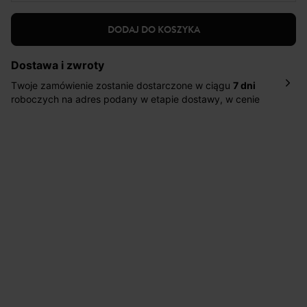
DODAJ DO KOSZYKA
Dostawa i zwroty
Twoje zamówienie zostanie dostarczone w ciągu
7 dni
roboczych na adres podany w etapie dostawy, w cenie
10,90 zł za standardową dostawę Inpost. Dostarczamy
również w ciągu 2 dni roboczych za 39,90 PLN za
pośrednictwem DHL Express.
Nowość: Zamówienia dostarczamy w ciągu 4-6 dni
roboczych do wybranego przez Ciebie paczkomatu , a
koszt przesyłki wynosi 9,40 zł.
Masz
30 dn
i od daty otrzymania produktów na ich zwrot
lub wymianę.
Pomoc