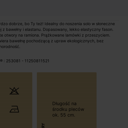
zo dobrze, bo Ty też! Idealny do noszenia solo w słoneczne
j z bawełny i elastanu. Dopasowany, lekko elastyczny fason.
ięte otwory na ramiona. Prążkowane lamówki z przeszyciem.
awiera bawełnę pochodzącą z upraw ekologicznych, bez
norodność.
® : 253081 - 11250811521
Długość na
środku pleców
ok. 55 cm.