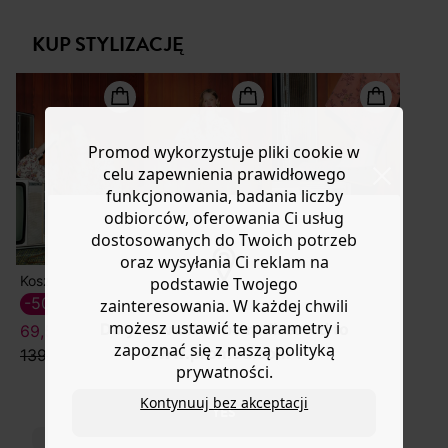
zapinana na zatrzask, długie bufiaste rękawy z gumką i
lub wymianę.
zapięciem na guziki, dwie kieszenie z klapką zapinaną
KUP STYLIZACJĘ
Pomoc
na zatrzask... 100% bawełna. Długi, prosty krój.
Satynowa podszewka w tym samym kolorze. Ten trencz
damski zawiera bawełnę z recyklingu i włókna z
recyklingu.
Promod wykorzystuje pliki cookie w
celu zapewnienia prawidłowego
funkcjonowania, badania liczby
odbiorców, oferowania Ci usług
dostosowanych do Twoich potrzeb
oraz wysyłania Ci reklam na
Koszula w kwiatki
Spodnie w kwiatki
Damskie mokasyny
podstawie Twojego
-50%
-70%
-50%
zainteresowania. W każdej chwili
możesz ustawić te parametry i
Do you want to be redirected to
69,50 ZŁ
59,50 ZŁ
79,50 ZŁ
zapoznać się z naszą polityką
www.promod.com ?
139,90 zł
199,90 zł
159,90 zł
prywatności.
Kontynuuj bez akceptacji
YES