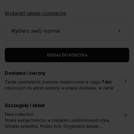
Wyświetl tabelę rozmiarów
wybierz swój rozmiar
DODAJ DO KOSZYKA
Dostawa i zwroty
Twoje zamówienie zostanie dostarczone w ciągu
7 dni
roboczych na adres podany w etapie dostawy, w cenie
10,90 zł za standardową dostawę Inpost. Dostarczamy
również w ciągu 2 dni roboczych za 39,90 PLN za
szczegóły i skład
pośrednictwem DHL Express.
Nowość: Zamówienia dostarczamy w ciągu 4-6 dni
New collection
roboczych do wybranego przez Ciebie paczkomatu , a
Nowa wersja trenczu w miejskim i outdoorowym stylu.
koszt przesyłki wynosi 9,40 zł.
Smukła sylwetka. Prosty krój. Oryginalne detale:
asymetryczny zamek ukryty pod zatrzaskiem, stójka
Masz
30 dn
i od daty otrzymania produktów na ich zwrot