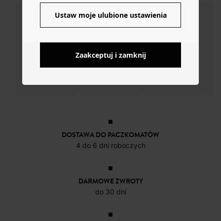
Ustaw moje ulubione ustawienia
NO
Zaakceptuj i zamknij
DOSTAWA DO PACZKOMATÓW
4 do 6 dni roboczych
DARMOWE ZWROTY
do 30 dni