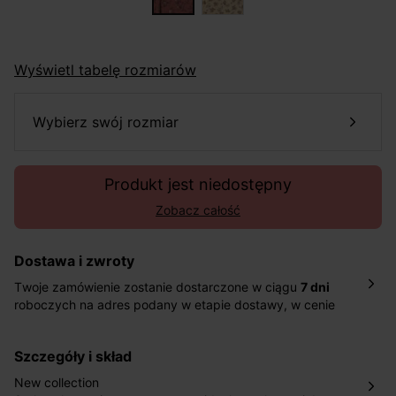
Wyświetl tabelę rozmiarów
wybierz swój rozmiar
Produkt jest niedostępny
Zobacz całość
Dostawa i zwroty
Twoje zamówienie zostanie dostarczone w ciągu
7 dni
roboczych na adres podany w etapie dostawy, w cenie
10,90 zł za standardową dostawę Inpost. Dostarczamy
również w ciągu 2 dni roboczych za 39,90 PLN za
szczegóły i skład
pośrednictwem DHL Express.
Nowość: Zamówienia dostarczamy w ciągu 4-6 dni
New collection