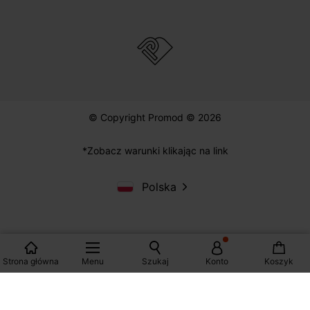
© Copyright Promod © 2026
*Zobacz warunki klikając na link
Polska
Strona główna
Menu
Szukaj
Konto
Koszyk