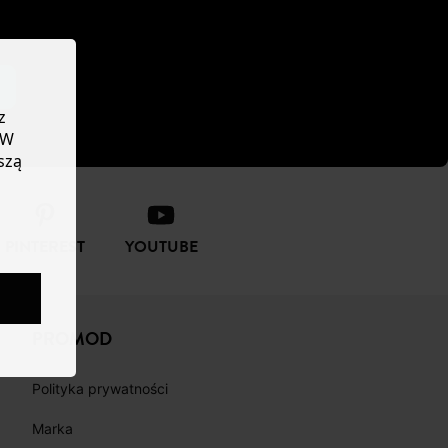
z
 W
szą
PINTEREST
YOUTUBE
PROMOD
Polityka prywatności
Marka