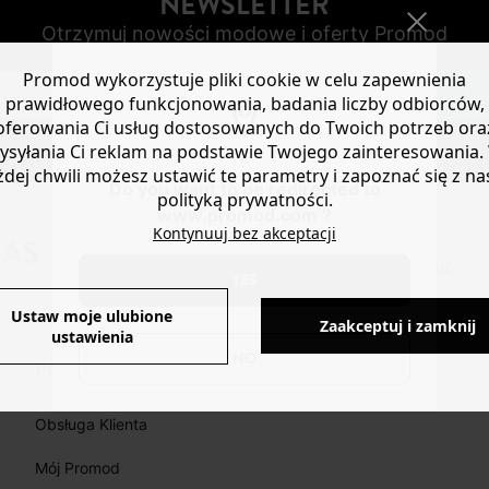
NEWSLETTER
Otrzymuj nowości modowe i oferty Promod
Promod wykorzystuje pliki cookie w celu zapewnienia
SUBSKRYBUJ
prawidłowego funkcjonowania, badania liczby odbiorców,
oferowania Ci usług dostosowanych do Twoich potrzeb ora
ysyłania Ci reklam na podstawie Twojego zainteresowania.
żdej chwili możesz ustawić te parametry i zapoznać się z na
Do you want to be redirected to
polityką prywatności.
www.promod.com ?
Kontynuuj bez akceptacji
NAS
FACEBOOK
INSTAGRAM
TIKTOK
YES
Ustaw moje ulubione
Zaakceptuj i zamknij
ustawienia
NO
POMOC
Obsługa Klienta
Mój Promod