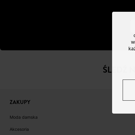
w
ka
ŚLEDŹ 
ZAKUPY
Moda damska
Akcesoria