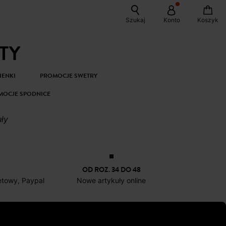
Szukaj
Konto
Koszyk
TY
IENKI
PROMOCJE SWETRY
MOCJE SPODNICE
uły
OD ROZ. 34 DO 48
netowy, Paypal
Nowe artykuły online