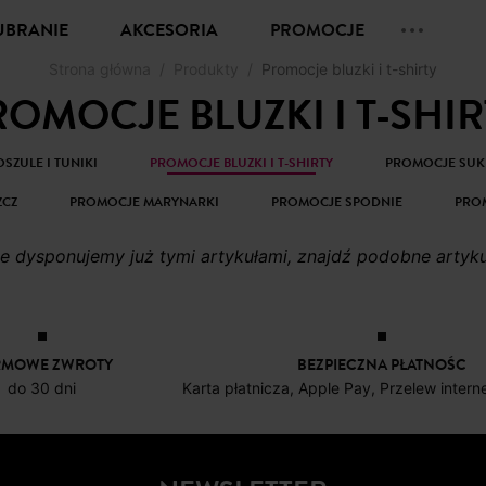
UBRANIE
AKCESORIA
PROMOCJE
Strona główna
Produkty
Promocje bluzki i t-shirty
ROMOCJE BLUZKI I T-SHIR
SZULE I TUNIKI
PROMOCJE BLUZKI I T-SHIRTY
PROMOCJE SUK
ZCZ
PROMOCJE MARYNARKI
PROMOCJE SPODNIE
PRO
Nie dysponujemy już tymi artykułami, znajdź podobne artyk
RMOWE ZWROTY
BEZPIECZNA PŁATNOŚC
do 30 dni
Karta płatnicza, Apple Pay, Przelew inter