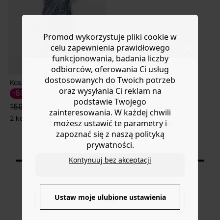
Promod wykorzystuje pliki cookie w
celu zapewnienia prawidłowego
funkcjonowania, badania liczby
odbiorców, oferowania Ci usług
dostosowanych do Twoich potrzeb
Koszulka w paski
oraz wysyłania Ci reklam na
-60%
63,50 ZŁ
podstawie Twojego
159,90 zł
zainteresowania. W każdej chwili
2 kolory
możesz ustawić te parametry i
Do you want to be redirected to
zapoznać się z naszą polityką
www.promod.com ?
prywatności.
Wyświetlane produkty: 5/5
Kontynuuj bez akceptacji
YES
Ustaw moje ulubione ustawienia
NO
DOSTAWA DO PACZKOMATÓW