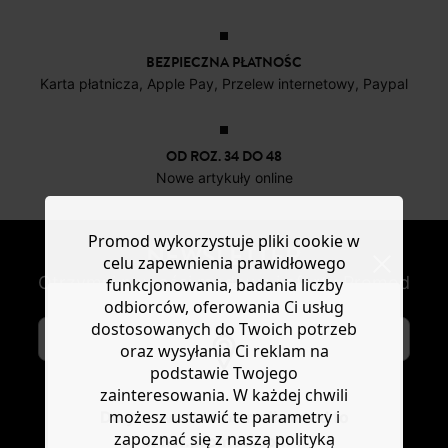
BEZPIECZNA PŁATNOŚC
Karta płatnicza, Apple Pay, Przelew internetowy, Paypal
OD ROZ. 34 DO 48
Nowe artykuły online
Promod wykorzystuje pliki cookie w
NEWSLETTER
celu zapewnienia prawidłowego
Otrzymuj nowości modowe i oferty Promod
funkcjonowania, badania liczby
odbiorców, oferowania Ci usług
dostosowanych do Twoich potrzeb
oraz wysyłania Ci reklam na
podstawie Twojego
zainteresowania. W każdej chwili
możesz ustawić te parametry i
SUBSKRYBUJ
Do you want to be redirected to
zapoznać się z naszą polityką
www.promod.com ?