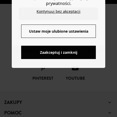
prywatności.
Kontynuuj bez akceptacji
YES
ŚLEDŹ NAS
Ustaw moje ulubione ustawienia
NO
FACEBOOK
INSTAGRAM
TIKTOK
Zaakceptuj i zamknij
PINTEREST
YOUTUBE
ZAKUPY
POMOC