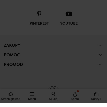
FACEBOOK
INSTAGRAM
TIKTOK
PINTEREST
YOUTUBE
ZAKUPY
POMOC
PROMOD
Strona główna
Menu
Szukaj
Konto
Koszyk