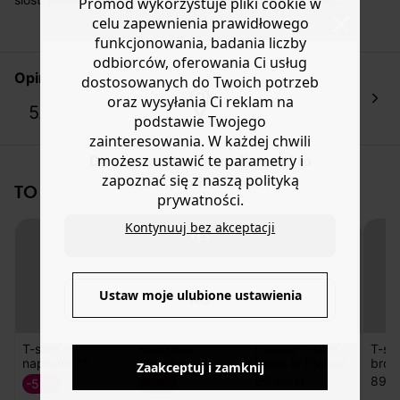
Promod wykorzystuje pliki cookie w
Miękki bawełniany jersey. Prosty krój. Okrągły dekolt,
Masz
30 dn
i od daty otrzymania produktów na ich zwrot
celu zapewnienia prawidłowego
kontrastowy prążkowany dół. Prosty dół. Ten damski T-
lub wymianę.
funkcjonowania, badania liczby
shirt jest wykonany z ekologicznej bawełny, uprawianej
Pomoc
odbiorców, oferowania Ci usług
bez pestycydów, nawozów chemicznych i GMO w celu
Opinia klientek
dostosowanych do Twoich potrzeb
zachowania bioróżnorodności.
oraz wysyłania Ci reklam na
5.0
podstawie Twojego
1 opinia
zainteresowania. W każdej chwili
możesz ustawić te parametry i
Do you want to be redirected to
zapoznać się z naszą polityką
www.promod.com ?
TO NA PEWNO CI SIĘ SPODOBA!
prywatności.
Kontynuuj bez akceptacji
YES
Ustaw moje ulubione ustawienia
NO
Zaakceptuj i zamknij