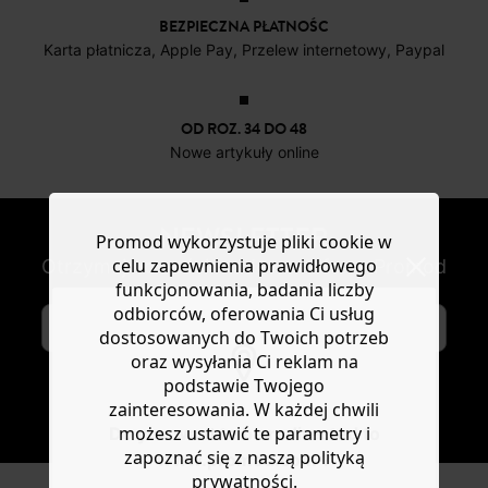
BEZPIECZNA PŁATNOŚC
Karta płatnicza, Apple Pay, Przelew internetowy, Paypal
OD ROZ. 34 DO 48
Nowe artykuły online
NEWSLETTER
Promod wykorzystuje pliki cookie w
celu zapewnienia prawidłowego
Otrzymuj nowości modowe i oferty Promod
funkcjonowania, badania liczby
odbiorców, oferowania Ci usług
dostosowanych do Twoich potrzeb
oraz wysyłania Ci reklam na
podstawie Twojego
zainteresowania. W każdej chwili
SUBSKRYBUJ
możesz ustawić te parametry i
Do you want to be redirected to
zapoznać się z naszą polityką
www.promod.com ?
prywatności.