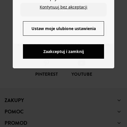
Kontynuuj bez akceptacji
ŚLEDŹ NAS
YES
Ustaw moje ulubione ustawienia
NO
FACEBOOK
INSTAGRAM
TIKTOK
Zaakceptuj i zamknij
PINTEREST
YOUTUBE
ZAKUPY
POMOC
PROMOD