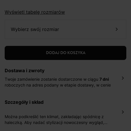
Wyświetl tabelę rozmiarów
wybierz swój rozmiar
DODAJ DO KOSZYKA
Dostawa i zwroty
Twoje zamówienie zostanie dostarczone w ciągu
7 dni
roboczych na adres podany w etapie dostawy, w cenie
10,90 zł za standardową dostawę Inpost. Dostarczamy
również w ciągu 2 dni roboczych za 39,90 PLN za
szczegóły i skład
pośrednictwem DHL Express.
Nowość: Zamówienia dostarczamy w ciągu 4-6 dni
roboczych do wybranego przez Ciebie paczkomatu , a
Można podkreślić ten klimat, zakładając spódnicę z
koszt przesyłki wynosi 9,40 zł.
haleczką. Aby nadać stylizacji nowoczesny wygląd,
wystarczy połączyć go z spodniami typu parachute lub
Masz
30 dn
i od daty otrzymania produktów na ich zwrot