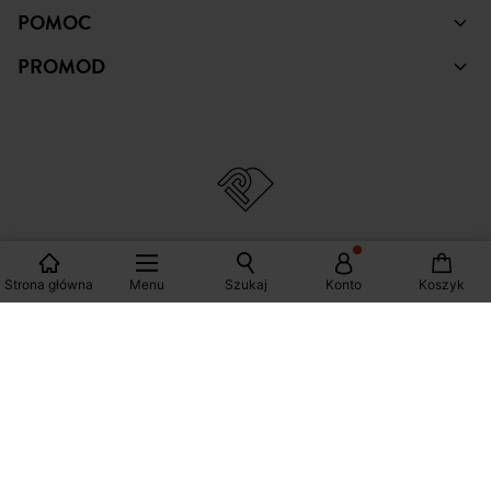
POMOC
PROMOD
Strona główna
Menu
Szukaj
Konto
Koszyk
© Copyright Promod © 2026
*Zobacz warunki klikając na link
Polska