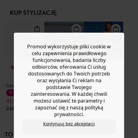
szerokimi dżinsami. Miękka dzianina dżersejowa w
lub wymianę.
prążki. Unikalne barwienie. Krótki, dopasowany krój z
KUP STYLIZACJĘ
Pomoc
ukośnymi, przeszytymi wycięciami. Zaokrąglony dół.
Wykończenie w tym samym kolorze. Ten damski top
zawiera bawełnę pochodzącą z upraw ekologicznych,
uprawianą bez pestycydów, nawozów chemicznych i
GMO w celu zachowania bioróżnorodności.
Promod wykorzystuje pliki cookie w
celu zapewnienia prawidłowego
funkcjonowania, badania liczby
odbiorców, oferowania Ci usług
dostosowanych do Twoich potrzeb
oraz wysyłania Ci reklam na
Damskie japonki z zamszu
Torebka/kopertówka szydełkowa
Spodnie balloon
podstawie Twojego
119,90 zł
159,90 zł
-60%
zainteresowania. W każdej chwili
możesz ustawić te parametry i
Do you want to be redirected to
91,50 ZŁ
zapoznać się z naszą polityką
www.promod.com ?
229,90 zł
prywatności.
Kontynuuj bez akceptacji
YES
TO NA PEWNO CI SIĘ SPODOBA!