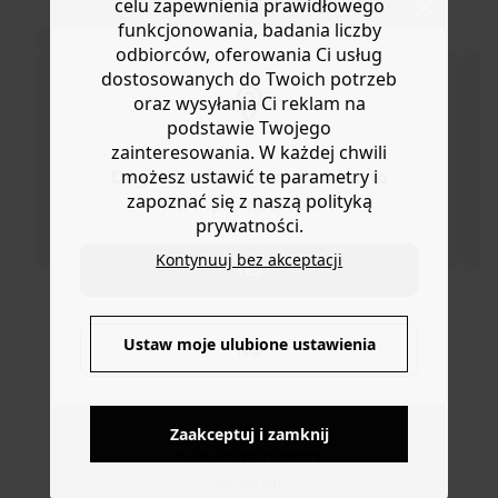
celu zapewnienia prawidłowego
lub wymianę.
Bawełniana przędza
funkcjonowania, badania liczby
TO NA PEWNO CI SIĘ SPODOBA!
Ozdobne retro zapięcie typu „klik-klak"
Pomoc
odbiorców, oferowania Ci usług
Cienki łańcuszek na ramię z metalu w postarzanym
dostosowanych do Twoich potrzeb
kolorze
oraz wysyłania Ci reklam na
Rozmiar uniwersalny
podstawie Twojego
Doskonały pomysł na prezent
zainteresowania. W każdej chwili
możesz ustawić te parametry i
Do you want to be redirected to
zapoznać się z naszą polityką
www.promod.com ?
prywatności.
Kontynuuj bez akceptacji
YES
DOSTAWA DO PACZKOMATÓW
4 do 6 dni roboczych
Ustaw moje ulubione ustawienia
NO
DARMOWE ZWROTY
do 30 dni
Zaakceptuj i zamknij
BEZPIECZNA PŁATNOŚC