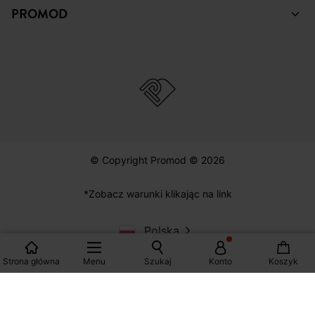
© Copyright Promod © 2026
*Zobacz warunki klikając na link
Polska
Strona główna
Menu
Szukaj
Konto
Koszyk