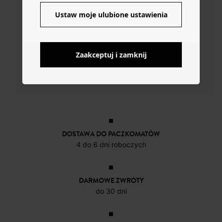
Ustaw moje ulubione ustawienia
NO
Zaakceptuj i zamknij
DOSTAWA DO PACZKOMATÓW
4 do 6 dni roboczych
DARMOWE ZWROTY
do 30 dni