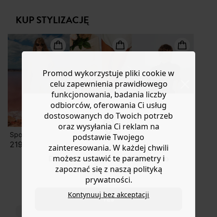
wielu kolorach, więc możesz zacząć ją kolekcjonować!
lub wymianę.
Prosty krój. Prosta podstawa. Ta koszulka damska
KUP STYLIZACJĘ
Pomoc
zawiera bawełnę pochodzącą z ekologicznych upraw,
uprawianą bez pestycydów, nawozów chemicznych i
GMO.
Promod wykorzystuje pliki cookie w
celu zapewnienia prawidłowego
funkcjonowania, badania liczby
odbiorców, oferowania Ci usług
dostosowanych do Twoich potrzeb
oraz wysyłania Ci reklam na
Spodnie z metalowymi oczkami
Skórzane sandały leopard
Skórzana torebka z frędzlami
podstawie Twojego
219,90 zł
-20%
-50%
zainteresowania. W każdej chwili
możesz ustawić te parametry i
Do you want to be redirected to
127,50 ZŁ
149,50 ZŁ
zapoznać się z naszą polityką
www.promod.com ?
159,90 zł
299,90 zł
prywatności.
Kontynuuj bez akceptacji
YES