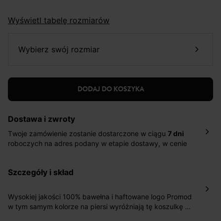
Wyświetl tabelę rozmiarów
wybierz swój rozmiar
DODAJ DO KOSZYKA
Dostawa i zwroty
Twoje zamówienie zostanie dostarczone w ciągu
7 dni
roboczych na adres podany w etapie dostawy, w cenie
10,90 zł za standardową dostawę Inpost. Dostarczamy
również w ciągu 2 dni roboczych za 39,90 PLN za
szczegóły i skład
pośrednictwem DHL Express.
Nowość: Zamówienia dostarczamy w ciągu 4-6 dni
roboczych do wybranego przez Ciebie paczkomatu , a
Wysokiej jakości 100% bawełna i haftowane logo Promod
koszt przesyłki wynosi 9,40 zł.
w tym samym kolorze na piersi wyróżniają tę koszulkę z
okrągłym dekoltem i krótkimi rękawami. Jest dostępna w
Masz
30 dn
i od daty otrzymania produktów na ich zwrot