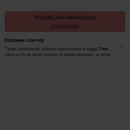
Produkt jest niedostępny
Zobacz całość
Dostawa i zwroty
Twoje zamówienie zostanie dostarczone w ciągu
7 dni
roboczych na adres podany w etapie dostawy, w cenie
10,90 zł za standardową dostawę Inpost. Dostarczamy
również w ciągu 2 dni roboczych za 39,90 PLN za
pośrednictwem DHL Express.
Nowość: Zamówienia dostarczamy w ciągu 4-6 dni
roboczych do wybranego przez Ciebie paczkomatu , a
koszt przesyłki wynosi 9,40 zł.
Masz
30 dn
i od daty otrzymania produktów na ich zwrot
lub wymianę.
Pomoc