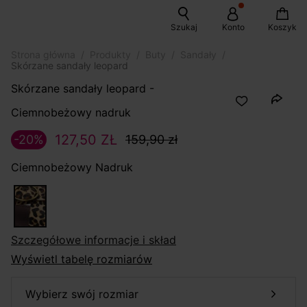
Szukaj
Konto
Koszyk
Strona główna
Produkty
Buty
Sandały
Skórzane sandały leopard
Skórzane sandały leopard -
Ciemnobeżowy nadruk
127,50 ZŁ
-20%
159,90 zł
Ciemnobeżowy Nadruk
szczegółowe informacje i skład
Wyświetl tabelę rozmiarów
wybierz swój rozmiar