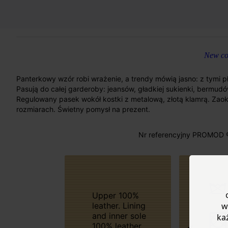
New col
Panterkowy wzór robi wrażenie, a trendy mówią jasno: z tymi p
Pasują do całej garderoby: jeansów, gładkiej sukienki, bermu
Regulowany pasek wokół kostki z metalową, złotą klamrą. Zao
rozmiarach. Świetny pomysł na prezent.
Nr referencyjny PROMOD 
Upper 100%
leather. Lining
w
and inner sole
ka
100% leather.