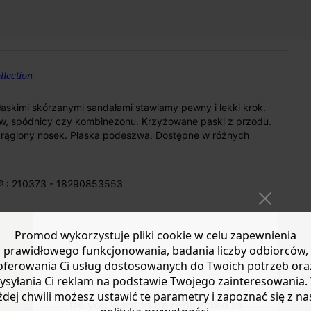
lection
łaskimi skórzanymi sandałami stawiamy pewny i lekki krok.
dów, spódnicy czy kombinezonu. Krzyżowane paski z przodu.
krąglony nosek. Płaska podeszwa. Dostępne w różnych
® : 210373 - 18290853553
Promod wykorzystuje pliki cookie w celu zapewnienia
prawidłowego funkcjonowania, badania liczby odbiorców,
oferowania Ci usług dostosowanych do Twoich potrzeb ora
Płaska
ysyłania Ci reklam na podstawie Twojego zainteresowania.
podeszwa.
żdej chwili możesz ustawić te parametry i zapoznać się z na
Dostępne w
Do you want to be redirected to