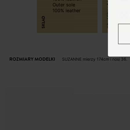
KONSERWACJA
Outer sole
100% leather
SKŁAD
Kraj produk
ROZMIARY MODELKI
SUZANNE mierzy 174cm i nosi 36.