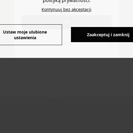
polityką prywatności.
różnych
www.promod.com ?
rozmiarach.
Kontynuuj bez akceptacji
WYMIARY
YES
Ustaw moje ulubione
Zaakceptuj i zamknij
ustawienia
NO
cji: Indie.