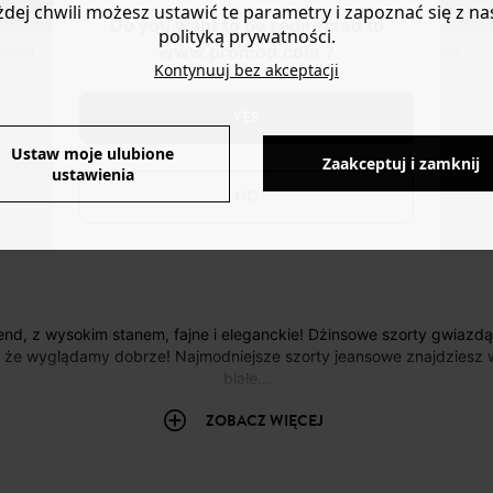
żdej chwili możesz ustawić te parametry i zapoznać się z na
Do you want to be redirected to
polityką prywatności.
www.promod.com ?
denki
Bermudy z lekkiego denimu
Kontynuuj bez akceptacji
159,90 zł
1 kolor
YES
Ustaw moje ulubione
Wyświetlane produkty:
Zaakceptuj i zamknij
ustawienia
8/8
NO
, że wyglądamy dobrze! Najmodniejsze szorty jeansowe znajdziesz 
białe...
ZOBACZ WIĘCEJ