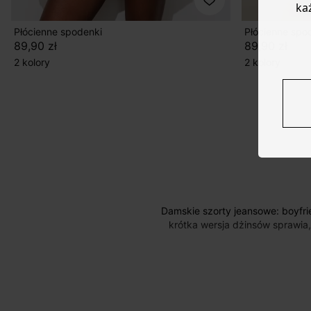
ka
Płócienne spodenki
Płócienne spo
89,90 zł
89,90 zł
2 kolory
2 kolory
Damskie szorty jeansowe: boyfriend, z wysokim stanem, fajne i eleganckie! Dżinsowe szorty gwiazdą lata, w wersji z wysokim stanem:
krótka wersja dżinsów sprawia