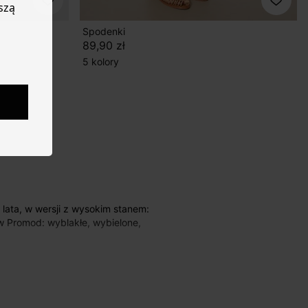
szą
Spodenki
89,90 zł
5 kolory
w Promod: wyblakłe, wybielone,