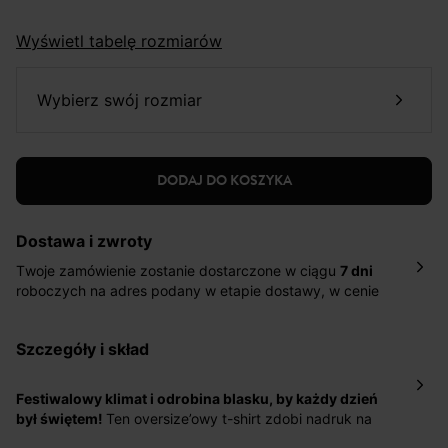
Wyświetl tabelę rozmiarów
wybierz swój rozmiar
DODAJ DO KOSZYKA
Dostawa i zwroty
Twoje zamówienie zostanie dostarczone w ciągu
7 dni
roboczych na adres podany w etapie dostawy, w cenie
10,90 zł za standardową dostawę Inpost. Dostarczamy
również w ciągu 2 dni roboczych za 39,90 PLN za
szczegóły i skład
pośrednictwem DHL Express.
Nowość: Zamówienia dostarczamy w ciągu 4-6 dni
roboczych do wybranego przez Ciebie paczkomatu , a
Festiwalowy klimat i odrobina blasku, by każdy dzień
koszt przesyłki wynosi 9,40 zł.
był świętem!
Ten oversize’owy t-shirt zdobi nadruk na
piersi oraz duży nadruk z tyłu. Zachwyca efektem
Masz
30 dn
i od daty otrzymania produktów na ich zwrot