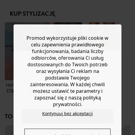
vintage i wyjątkowo miękką bawełnianą dzianiną.
lub wymianę.
Dżersej 100% bawełny
Pomoc
KUP STYLIZACJĘ
Unikalny efekt barwienia
Krój oversize
Okrągły, prążkowany dekolt
Krótkie rękawy
Promod wykorzystuje pliki cookie w
Prosty dół
celu zapewnienia prawidłowego
Szwy w dopasowanym kolorze
funkcjonowania, badania liczby
Model wykonany w 100% z bawełny organicznej
odbiorców, oferowania Ci usług
uprawianej bez pestycydów,
nawozów chemicznych i
dostosowanych do Twoich potrzeb
GMO, z poszanowaniem bioróżnorodności.
oraz wysyłania Ci reklam na
podstawie Twojego
zainteresowania. W każdej chwili
Haftowana spódnica mini
Torebka/kopertówka szydełkowa
Skórzane chodaki
możesz ustawić te parametry i
179,90 zł
119,90 zł
229,90 zł
Do you want to be redirected to
zapoznać się z naszą polityką
www.promod.com ?
prywatności.
Kontynuuj bez akceptacji
TO NA PEWNO CI SIĘ SPODOBA!
YES