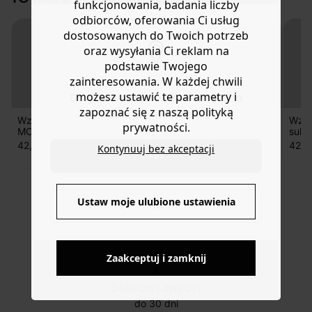
funkcjonowania, badania liczby
Pomoc
odbiorców, oferowania Ci usług
dostosowanych do Twoich potrzeb
oraz wysyłania Ci reklam na
podstawie Twojego
zainteresowania. W każdej chwili
możesz ustawić te parametry i
Do you want to be redirected to
zapoznać się z naszą polityką
www.promod.com ?
Wzor PDF
Wzór PDF
Wzór pdf
Wzór
prywatności.
MORPHEE
spodenki
spódniczki JUNE
suki
MENDOZA
Mar
42,90 zł
42,90 zł
42,90 zł
42,9
Kontynuuj bez akceptacji
YES
Ustaw moje ulubione ustawienia
NO
DOSTAWA DO PACZKOMATÓW
4 do 6 dni roboczych
Zaakceptuj i zamknij
DARMOWE ZWROTY
do 30 dni