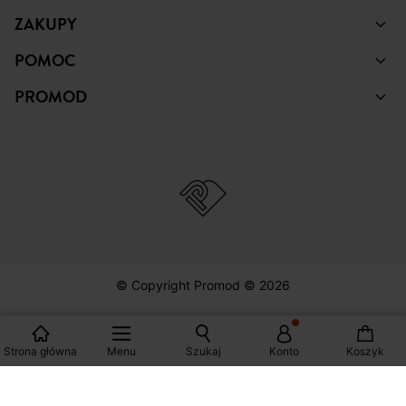
ZAKUPY
POMOC
PROMOD
© Copyright Promod © 2026
Strona główna
Menu
Szukaj
Konto
Koszyk
*Zobacz warunki klikając na link