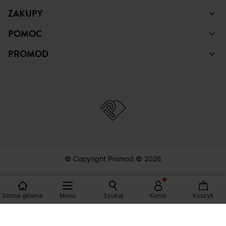
ZAKUPY
POMOC
PROMOD
© Copyright Promod © 2026
*Zobacz warunki klikając na link
Strona główna
Menu
Szukaj
Konto
Koszyk
Polska