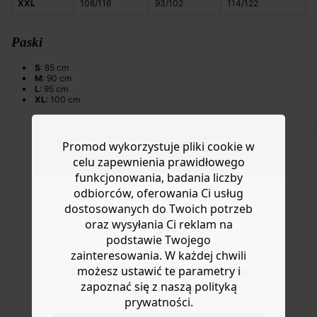
XXL
108/116
93/102
114/122
Paski
S
: 85 cm
M
: 90 cm
L
: 95 cm
XL
: 100 cm
Promod wykorzystuje pliki cookie w
celu zapewnienia prawidłowego
funkcjonowania, badania liczby
DOSTAWA DO PACZKOMATÓW
odbiorców, oferowania Ci usług
4 do 6 dni roboczych
dostosowanych do Twoich potrzeb
oraz wysyłania Ci reklam na
podstawie Twojego
DARMOWE ZWROTY
zainteresowania. W każdej chwili
do 30 dni
możesz ustawić te parametry i
Do you want to be redirected to
zapoznać się z naszą polityką
www.promod.com ?
prywatności.
BEZPIECZNA PŁATNOŚC