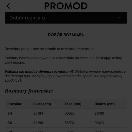
Dobór rozmiaru
DOBÓR ROZMIARU
Rozmiary produktów na stronie to rozmiary francuskie.
Pomiary należy dokonywać bezpośrednio na ciele, nie ściskając taśmy
zbyt mocno.
Wahasz się między dwoma rozmiarami?
Wybierz wymiar najważniejszy
dla danego typu odzieży (np. obwód bioder dla spodni lub dopasowanej
spódnicy).
Rozmiary francuskie
Rozmiar
Biust (cm)
Talia (cm)
Biodra (cm)
34
80/84
60/65
86/90
36
84/88
65/70
90/94