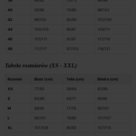
38
88/92
70/75
94/98
40
92/96
75/80
98/102
42
96/100
80/85
102/106
44
100/105
85/91
106/111
46
105/111
91/97
111/116
48
111/117
97/103
116/121
Tabela rozmiarów (XS - XXL)
Rozmiar
Biust (cm)
Talia (cm)
Biodra (cm)
XS
77/83
58/64
83/89
S
83/89
64/71
89/95
M
89/95
71/78
95/101
L
95/101
78/85
101/107
XL
101/108
85/93
107/114