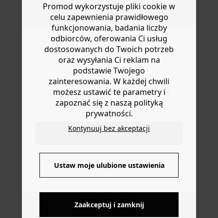
Promod wykorzystuje pliki cookie w
złożonego z łańcuszka w kształcie węża i cienkiego
Pomoc
celu zapewnienia prawidłowego
łańcuszka z drobnymi koralikami w kolorze złotym
(zapięcie i łańcuszek). Można je nosić razem lub osobno.
funkcjonowania, badania liczby
Świetny pomysł na prezent.
odbiorców, oferowania Ci usług
dostosowanych do Twoich potrzeb
oraz wysyłania Ci reklam na
podstawie Twojego
zainteresowania. W każdej chwili
możesz ustawić te parametry i
Do you want to be redirected to
zapoznać się z naszą polityką
www.promod.com ?
prywatności.
Kontynuuj bez akceptacji
YES
DOSTAWA DO PACZKOMATÓW
4 do 6 dni roboczych
Ustaw moje ulubione ustawienia
NO
DARMOWE ZWROTY
Zaakceptuj i zamknij
do 30 dni