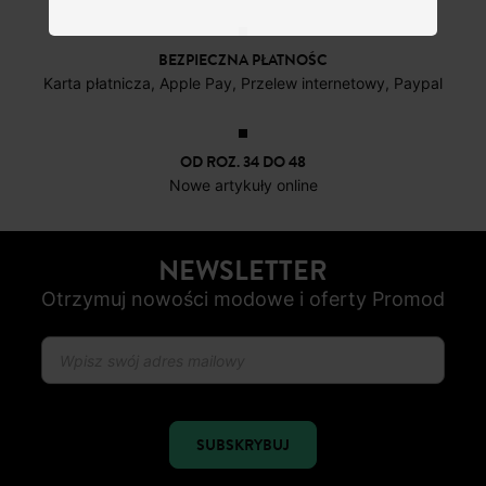
BEZPIECZNA PŁATNOŚC
Karta płatnicza, Apple Pay, Przelew internetowy, Paypal
OD ROZ. 34 DO 48
Nowe artykuły online
NEWSLETTER
Otrzymuj nowości modowe i oferty Promod
SUBSKRYBUJ