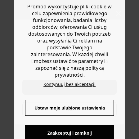
pudełku, obowiązkowy must-have.
Masz
30 dn
i od daty otrzymania produktów na ich zwrot
Promod wykorzystuje pliki cookie w
lub wymianę.
celu zapewnienia prawidłowego
Pomoc
funkcjonowania, badania liczby
odbiorców, oferowania Ci usług
dostosowanych do Twoich potrzeb
oraz wysyłania Ci reklam na
podstawie Twojego
zainteresowania. W każdej chwili
możesz ustawić te parametry i
Do you want to be redirected to
zapoznać się z naszą polityką
www.promod.com ?
prywatności.
Kontynuuj bez akceptacji
YES
DOSTAWA DO PACZKOMATÓW
Ustaw moje ulubione ustawienia
NO
4 do 6 dni roboczych
DARMOWE ZWROTY
Zaakceptuj i zamknij
do 30 dni