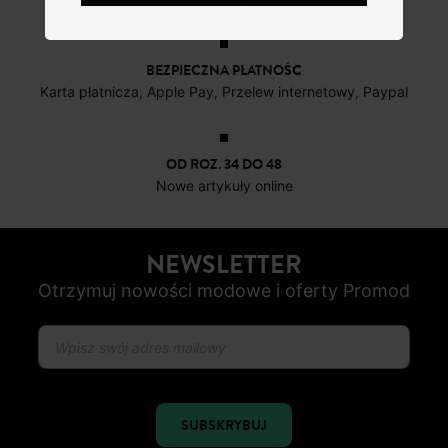
BEZPIECZNA PŁATNOŚC
Karta płatnicza, Apple Pay, Przelew internetowy, Paypal
OD ROZ. 34 DO 48
Nowe artykuły online
NEWSLETTER
Otrzymuj nowości modowe i oferty Promod
SUBSKRYBUJ