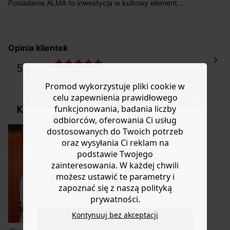
koszt przesyłki wynosi 9,40 zł.
Posiadanie ALMA to inwestycja w kultowy element
garderoby! Można ją nosić rozpiętą, zapiętą lub
Masz
30 dn
i od daty otrzymania produktów na ich zwrot
przewiązaną paskiem. Gruby i elastyczny denim, 100%
lub wymianę.
bawełna. Prosty krój. Zapięcie na guziki. 4 kieszenie.
Pomoc
Długie rękawy. Mankiety zapinane na guziki.
Opinia klientek
Zaokrąglony dół. Zawiera bawełnę pochodzącą z upraw
ekologicznych, uprawianą bez pestycydów, nawozów
5.0
1 opinia
chemicznych i GMO.
Promod wykorzystuje pliki cookie w
celu zapewnienia prawidłowego
KUP STYLIZACJĘ
funkcjonowania, badania liczby
odbiorców, oferowania Ci usług
dostosowanych do Twoich potrzeb
oraz wysyłania Ci reklam na
podstawie Twojego
zainteresowania. W każdej chwili
możesz ustawić te parametry i
Do you want to be redirected to
zapoznać się z naszą polityką
www.promod.com ?
prywatności.
Kontynuuj bez akceptacji
YES