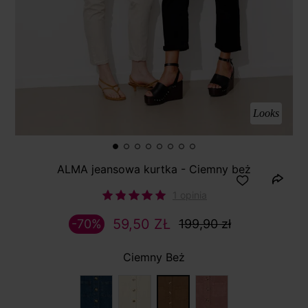
Looks
ALMA jeansowa kurtka - Ciemny beż
1 opinia
59,50 ZŁ
-70%
199,90 zł
Ciemny Beż