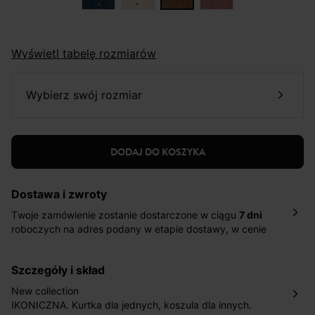
Wyświetl tabelę rozmiarów
wybierz swój rozmiar
DODAJ DO KOSZYKA
Dostawa i zwroty
Twoje zamówienie zostanie dostarczone w ciągu
7 dni
roboczych na adres podany w etapie dostawy, w cenie
10,90 zł za standardową dostawę Inpost. Dostarczamy
również w ciągu 2 dni roboczych za 39,90 PLN za
szczegóły i skład
pośrednictwem DHL Express.
Nowość: Zamówienia dostarczamy w ciągu 4-6 dni
New collection
roboczych do wybranego przez Ciebie paczkomatu , a
IKONICZNA. Kurtka dla jednych, koszula dla innych.