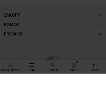
ZAKUPY
POMOC
PROMOD
Strona główna
Menu
Szukaj
Konto
Koszyk
© Copyright Promod © 2026
*Zobacz warunki klikając na link