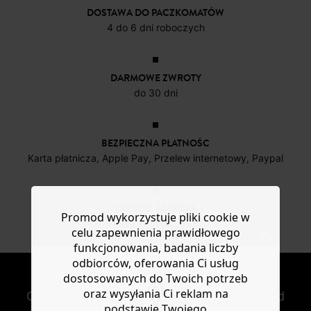
DOSTAWA DO PACZKOMATÓW
4 do 6 dni roboczych
DARMOWE ZWROTY
do 30 dni
BEZPIECZNA PŁATNOŚC
Karta płatnicza, Apple Pay, Przelew internetowy, Paypal
OD ROZ. 34 DO 48
Promod wykorzystuje pliki cookie w
Nowe artykuły online
celu zapewnienia prawidłowego
funkcjonowania, badania liczby
odbiorców, oferowania Ci usług
NEWSLETTER
dostosowanych do Twoich potrzeb
oraz wysyłania Ci reklam na
Otrzymuj nowości modowe i oferty Promod
podstawie Twojego