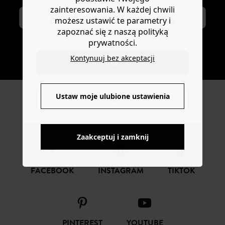
zainteresowania. W każdej chwili
możesz ustawić te parametry i
Do you want to be redirected to
zapoznać się z naszą polityką
www.promod.com ?
prywatności.
SUBSKRYBUJ
Kontynuuj bez akceptacji
YES
Ustaw moje ulubione ustawienia
NO
ŚLEDŹ NAS
Zaakceptuj i zamknij
FACEBOOK
INSTAGRAM
TIKTOK
PINTEREST
YOUTUBE