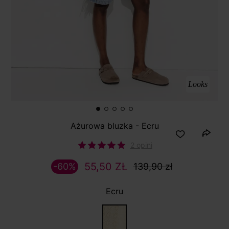
Looks
Ażurowa bluzka - Ecru
2 opini
55,50 ZŁ
-60%
139,90 zł
Ecru