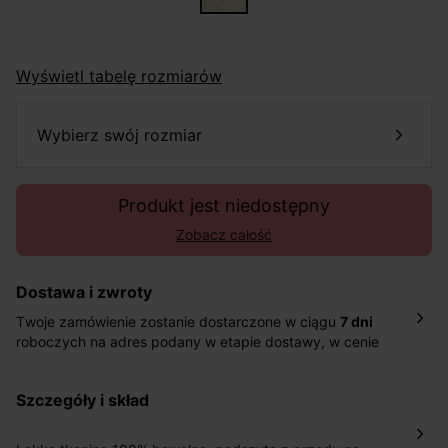
Wyświetl tabelę rozmiarów
wybierz swój rozmiar
Produkt jest niedostępny
Zobacz całość
Dostawa i zwroty
Twoje zamówienie zostanie dostarczone w ciągu
7 dni
roboczych na adres podany w etapie dostawy, w cenie
10,90 zł za standardową dostawę Inpost. Dostarczamy
również w ciągu 2 dni roboczych za 39,90 PLN za
szczegóły i skład
pośrednictwem DHL Express.
Nowość: Zamówienia dostarczamy w ciągu 4-6 dni
roboczych do wybranego przez Ciebie paczkomatu , a