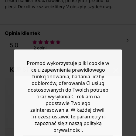
Lekka tkanina 100% bawełna, podszyta z przodu na
koszt przesyłki wynosi 9,40 zł.
piersi. Dekolt w kształcie litery V obszyty szydełkową
wstawką. Elastyczny pas, wiązane z przodu wstążki.
Masz
30 dn
i od daty otrzymania produktów na ich zwrot
Falbanki u dołu. Marszczenia u góry krótkich rękawów.
lub wymianę.
Pomoc
Opinia klientek
5.0
2 opini
Promod wykorzystuje pliki cookie w
KUP STYLIZACJĘ
celu zapewnienia prawidłowego
funkcjonowania, badania liczby
odbiorców, oferowania Ci usług
dostosowanych do Twoich potrzeb
oraz wysyłania Ci reklam na
podstawie Twojego
zainteresowania. W każdej chwili
możesz ustawić te parametry i
Do you want to be redirected to
zapoznać się z naszą polityką
www.promod.com ?
prywatności.