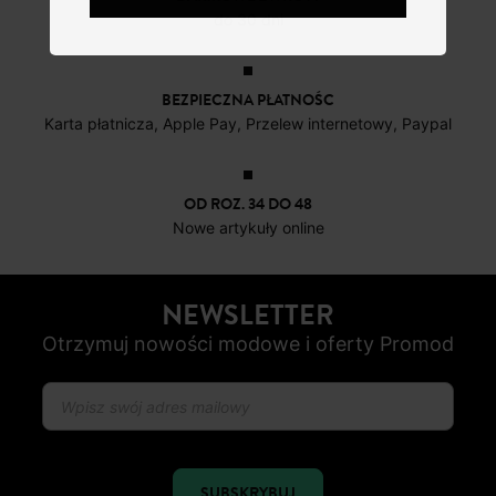
do 30 dni
BEZPIECZNA PŁATNOŚC
Karta płatnicza, Apple Pay, Przelew internetowy, Paypal
OD ROZ. 34 DO 48
Nowe artykuły online
NEWSLETTER
Otrzymuj nowości modowe i oferty Promod
SUBSKRYBUJ