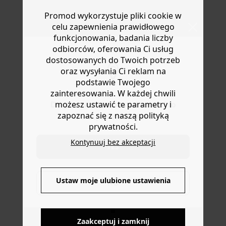
Prosty krój. Obniżone otwory na ręce. Długie rękawy,
Masz
30 dn
i od daty otrzymania produktów na ich zwrot
Promod wykorzystuje pliki cookie w
prosty dół, rozcięcia po bokach. Zawiera wiskozę
lub wymianę.
wykonaną z pulpy drzewnej pochodzącej z lasów
celu zapewnienia prawidłowego
Pomoc
zarządzanych.
funkcjonowania, badania liczby
odbiorców, oferowania Ci usług
dostosowanych do Twoich potrzeb
oraz wysyłania Ci reklam na
podstawie Twojego
zainteresowania. W każdej chwili
możesz ustawić te parametry i
Do you want to be redirected to
zapoznać się z naszą polityką
www.promod.com ?
prywatności.
Kontynuuj bez akceptacji
YES
DOSTAWA DO PACZKOMATÓW
Ustaw moje ulubione ustawienia
NO
4 do 6 dni roboczych
Zaakceptuj i zamknij
DARMOWE ZWROTY