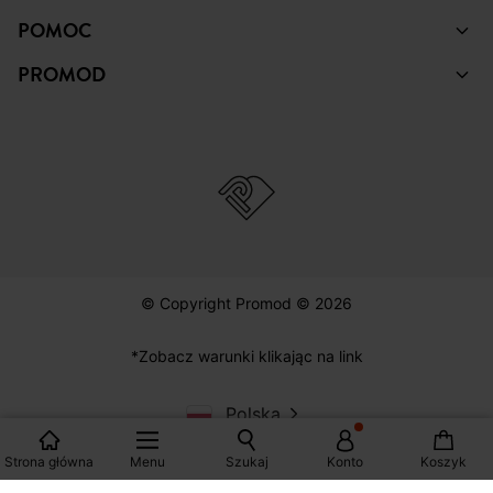
POMOC
PROMOD
© Copyright Promod © 2026
*Zobacz warunki klikając na link
Polska
Strona główna
Menu
Szukaj
Konto
Koszyk