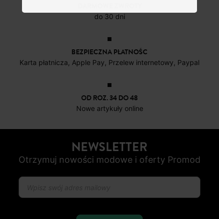
DARMOWE ZWROTY
do 30 dni
BEZPIECZNA PŁATNOŚC
Karta płatnicza, Apple Pay, Przelew internetowy, Paypal
OD ROZ. 34 DO 48
Nowe artykuły online
NEWSLETTER
Otrzymuj nowości modowe i oferty Promod