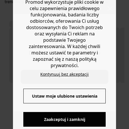
koszt przesyłki wynosi 9,40 zł.
Promod wykorzystuje pliki cookie w
trendów sezonu. Bądź jedną z pierwszych, które pokażą
je w wiosenno-letnich stylizacjach: z jeansowymi
celu zapewnienia prawidłowego
Masz
30 dn
i od daty otrzymania produktów na ich zwrot
szortami, rozkloszowaną spódnicą czy spodniami typu
funkcjonowania, badania liczby
lub wymianę.
sarouel. Są miękkie i bardzo wygodne. Okrągły nosek.
odbiorców, oferowania Ci usług
Pomoc
Pasek wokół kostki regulowany metalową klamrą.
dostosowanych do Twoich potrzeb
Wkładka z pianki dla większego komfortu. Dostępne w
oraz wysyłania Ci reklam na
różnych rozmiarach. Świetny pomysł na prezent.
podstawie Twojego
zainteresowania. W każdej chwili
możesz ustawić te parametry i
Do you want to be redirected to
zapoznać się z naszą polityką
www.promod.com ?
prywatności.
Kontynuuj bez akceptacji
YES
Ustaw moje ulubione ustawienia
NO
DOSTAWA DO PACZKOMATÓW
4 do 6 dni roboczych
Zaakceptuj i zamknij