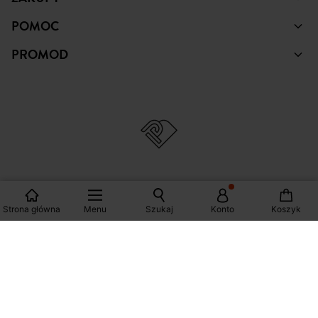
POMOC
PROMOD
© Copyright Promod © 2026
Strona główna
Menu
Szukaj
Konto
Koszyk
*Zobacz warunki klikając na link
Polska