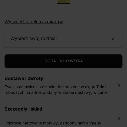
Wyświetl tabelę rozmiarów
wybierz swój rozmiar
DODAJ DO KOSZYKA
Dostawa i zwroty
Twoje zamówienie zostanie dostarczone w ciągu
7 dni
roboczych na adres podany w etapie dostawy, w cenie
10,90 zł za standardową dostawę Inpost. Dostarczamy
również w ciągu 2 dni roboczych za 39,90 PLN za
szczegóły i skład
pośrednictwem DHL Express.
Nowość: Zamówienia dostarczamy w ciągu 4-6 dni
roboczych do wybranego przez Ciebie paczkomatu , a
Kolorowe haftowane motywy, ozdobny haft angielski i