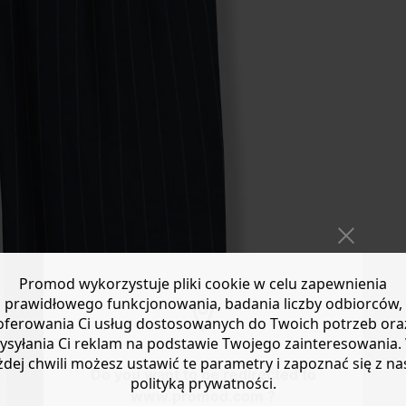
Promod wykorzystuje pliki cookie w celu zapewnienia
prawidłowego funkcjonowania, badania liczby odbiorców,
oferowania Ci usług dostosowanych do Twoich potrzeb ora
ysyłania Ci reklam na podstawie Twojego zainteresowania.
żdej chwili możesz ustawić te parametry i zapoznać się z na
Do you want to be redirected to
polityką prywatności.
www.promod.com ?