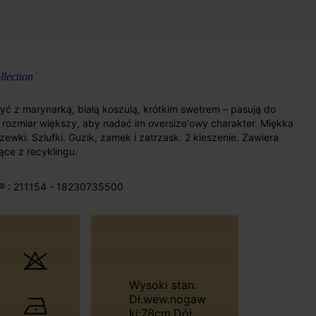
lection
ć z marynarką, białą koszulą, krótkim swetrem – pasują do
rozmiar większy, aby nadać im oversize'owy charakter. Miękka
ewki. Szlufki. Guzik, zamek i zatrzask. 2 kieszenie. Zawiera
ce z recyklingu.
® : 211154 - 18230735500
Wysoki stan.
Dł.wew.nogaw
ki:78cm.Dół