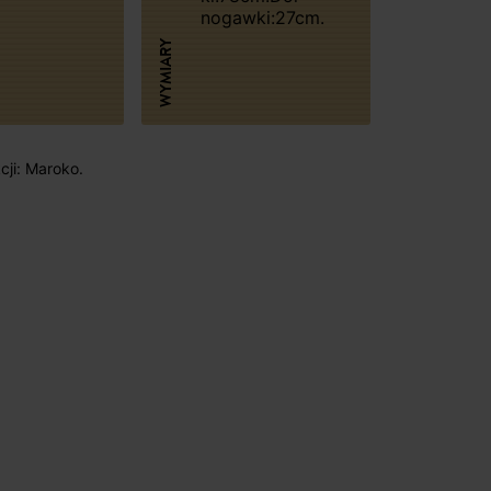
nogawki:27cm.
WYMIARY
cji: Maroko.