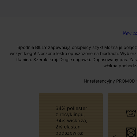
New col
Spodnie BILLY zapewniają chłopięcy szyk! Można je połączy
wszystkiego! Noszone lekko opuszczone na biodrach. Wybierz 
tkanina. Szeroki krój. Długie nogawki. Dopasowany pas. Zasz
włókna pochodzą
Nr referencyjny PROMOD 
64% poliester
z recyklingu,
34% wiskoza,
2% elastan,
podszewka: