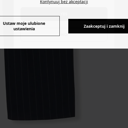
Kontynuuj bez akceptacji
YES
Ustaw moje ulubione
Zaakceptuj i zamknij
ustawienia
NO