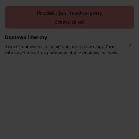
Produkt jest niedostępny
Zobacz całość
Dostawa i zwroty
Twoje zamówienie zostanie dostarczone w ciągu
7 dni
roboczych na adres podany w etapie dostawy, w cenie
10,90 zł za standardową dostawę Inpost. Dostarczamy
również w ciągu 2 dni roboczych za 39,90 PLN za
pośrednictwem DHL Express.
Nowość: Zamówienia dostarczamy w ciągu 4-6 dni
roboczych do wybranego przez Ciebie paczkomatu , a
koszt przesyłki wynosi 9,40 zł.
Masz
30 dn
i od daty otrzymania produktów na ich zwrot
lub wymianę.
Pomoc